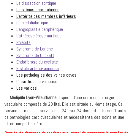
La dissection aortique
La sténose carotidienne
L'artérite des membres inférieurs
Le pied diabétique
L'angioplastie périphérique
L'athérosclérose aortique
Phlébite
Syndrome de Leriche
Syndrome de Cockett
Endofibrose du cycliste
Fistule artério-veineuse
Les pathologies des veines caves
L'insuffisance veineuse
Les varices
Le
Médipôle Lyon-Villeurbanne
dispose d'une unité de chirurgie
vasculaire composée de 20 lits. Elle est située au 4ème étage. Ce
service permet une surveillance 24h sur 24 des patients souffrants
de pathologies cardiovasculaires et nécessitants des soins et une
attention particulière.