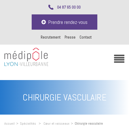
04 87 65 00 00
Prendre rendez-vous
Recrutement
Presse
Contact
CHIRURGIE VASCULAIRE
Accueil
>
Spécialités
>
Cœur et vaisseaux
>
Chirurgie vasculaire