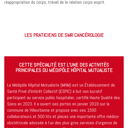
réappropriation du corps, travail de la relation corps-esprit.
LES PRATICIENS DE SMR CANCÉROLOGIE
CETTE SPÉCIALITÉ EST L’UNE DES ACTIVITÉS
PRINCIPALES DU MÉDIPÔLE HÔPITAL MUTUALISTE
Le Médipôle Hôpital Mutualiste (MHM) est un Établissement de
Santé Privé d’Intérêt Collectif (ESPIC) à but non lucratif
participant au service public hospitalier, certifié Haute Qualité des
Soins en 2023. Il a ouvert ses portes en janvier 2019 sur la
commune de Villeurbanne et propose avec ses 1500
collaborateurs et 500 lits et places une importante offre médico-
obstétricale adossée à l’un des plus gros services d’urgence de