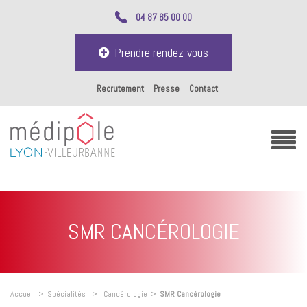
04 87 65 00 00
Prendre rendez-vous
Recrutement
Presse
Contact
SMR CANCÉROLOGIE
Accueil
>
Spécialités
>
Cancérologie
>
SMR Cancérologie