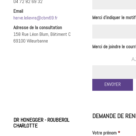
04 72 82 69 32
Email
Merci d'indiquer le moti
herve.lelievre@cbm69.fr
Adresse de la consultation
158 Rue Léon Blum, Bâtiment C
69100 Villeurbanne
Merci de joindre le cour
A
DEMANDE DE REN
DR HONEGGER - ROUBEROL
CHARLOTTE
Votre prénom
*