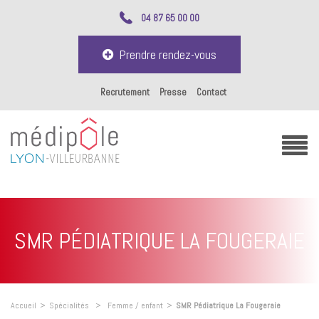
04 87 65 00 00
Prendre rendez-vous
Recrutement
Presse
Contact
SMR PÉDIATRIQUE LA FOUGERAIE
Accueil
>
Spécialités
>
Femme / enfant
>
SMR Pédiatrique La Fougeraie