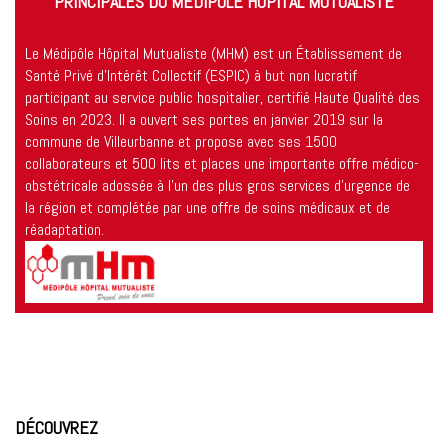
PRINCIPALES DU MÉDIPÔLE HÔPITAL MUTUALISTE
Le Médipôle Hôpital Mutualiste (MHM) est un Établissement de
Santé Privé d’Intérêt Collectif (ESPIC) à but non lucratif
participant au service public hospitalier, certifié Haute Qualité des
Soins en 2023. Il a ouvert ses portes en janvier 2019 sur la
commune de Villeurbanne et propose avec ses 1500
collaborateurs et 500 lits et places une importante offre médico-
obstétricale adossée à l’un des plus gros services d’urgence de
la région et complétée par une offre de soins médicaux et de
réadaptation.
DÉCOUVREZ