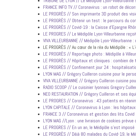
TRIBUNE DE LYON // Le Médipôle Lyon-Villeurbanne 
FRANCE INFO TV // Coronavirus : un robot de décon
LE PROGRÈS // Son imprimante 3D produit des visi
LE PROGRÈS // Obtenir un test : le parcours du c
LE PROGRÈS // Covid-19 : la Caisse d’Epargne Rh
LE PROGRES // Le Médipôle Lyon-Villeurbanne reçoi
VIVA VILLEURBANNE // Médipôle Lyon-Villeurbanne : 
LE PROGRÈS // Au cœur de la réa du Médipôle : « L
LE PROGRÈS // Reportage photo : Médipôle à Villeur
LE PROGRÈS // Hôpitaux et cliniques : combien de te
LE PROGRÈS // Confinement jour 24 : hospitalisati
LYON MAG // Grégory Cuilleron cuisine pour le perso
VIVA VILLEURBANNE // Grégory Cuilleron cuisine pou
RADIO SCOOP // Le cuisinier lyonnais Gregory Cuille
NEO RESTAURATION // Grégory Cuilleron et ses équi
LE PROGRES // Coronavirus : 43 patients en réani
LYON CAPITALE // Coronavirus à Lyon : les hôpitaux 
FRANCE 3 // Coronavirus et gestion des lits Covid :
LYON MAG //Lyon : une livraison de cookies prévue 
LE PROGRES // En un an, le Médipôle s’est impos
LE PROGRÈS // Déjà 80 malades du Covid-19, le Mé