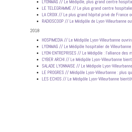
LYONMAG // Le Médipôle, plus grand centre hospital
LE TELEGRAMME // Le plus grand centre hospitalie
LA CROIX // Le plus grand hôpital privé de France o
RADIOSCOOP // Le Médipôle de Lyon-Villeurbanne ou
2018
HOSPIMEDIA // Le Médipôle Lyon-Villeurbanne ouvrir
LYONMAG // Le Médipôle hospitalier de Villeurbanne
LYON-ENTREPRISES // Le Médipôle : l’alliance des 
CYBER ARCHI // Le Médipôle Lyon-Villeurbanne bient
SALADE LYONNAISE // Le Médipole Lyon-Villeurbann
LE PROGRES // Médipôle Lyon-Villeurbanne : plus qu
LES ECHOS // Le Médipôle Lyon-Villeurbanne bientôt