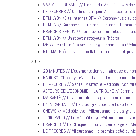
VIVA VILLEURBANNE // L’appel du Médipôle : « Aide
LE PROGRÈS // Confinement jour 7, 110 cas et si
BFM LYON /Site internet BFM // Coronavirus : au co
BFM TV // Coronavirus : un robot de décontaminati
FRANCE 3 REGION // Coronavirus : un robot aide à
BFM LYON // Un robot nettoyeur à l’hôpital
M6 // Le retour à la vie : le long chemin de la réédu
RTL MATIN // Travail en collaboration public et priv
2019
20 MINUTES // L’augmentation vertigineuse du nomb
RADIOSCOOP // Lyon-Villeurbanne : les urgences du
LE PROGRES // Santé : visitez le Médipôle Lyon-Vill
ACTEURS DE L’ECONOMIE – LA TRIBUNE // Comment le
MA SANTÉ // Ouverture du plus grand centre hospita
LYON CAPITALE // Le plus grand centre hospitalier p
CNEWS // Médipôle Lyon-Villeurbanne, le plus grand 
TONIC RADIO // Le Médipôle Lyon-Villeurbanne ouvr
FRANCE 3 // La Clinique du Tonkin déménage au Mé
LE PROGRES // Villeurbanne : le premier bébé du Méd