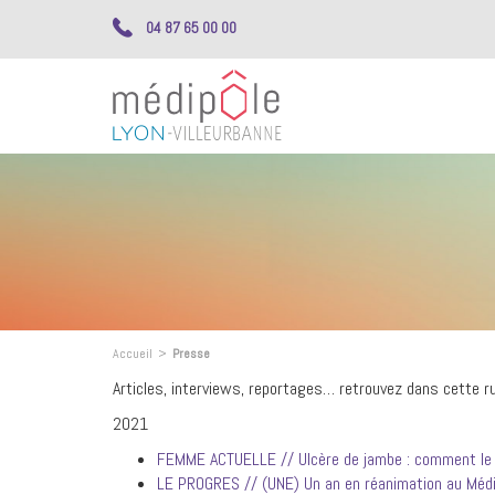
04 87 65 00 00
Accueil
>
Presse
Articles, interviews, reportages… retrouvez dans cette rub
2021
FEMME ACTUELLE // Ulcère de jambe : comment le r
LE PROGRES // (UNE) Un an en réanimation au Médipô