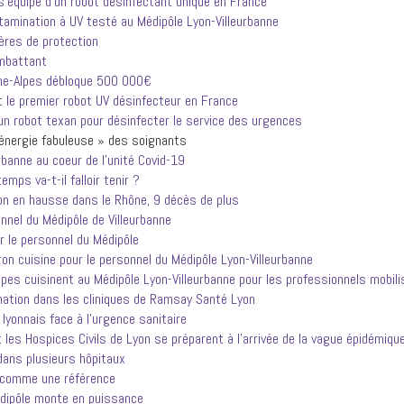
s’équipe d’un robot désinfectant unique en France
tamination à UV testé au Médipôle Lyon-Villeurbanne
ères de protection
ombattant
ône-Alpes débloque 500 000€
t le premier robot UV désinfecteur en France
un robot texan pour désinfecter le service des urgences
’énergie fabuleuse » des soignants
banne au coeur de l’unité Covid-19
mps va-t-il falloir tenir ?
on en hausse dans le Rhône, 9 décès de plus
nnel du Médipôle de Villeurbanne
r le personnel du Médipôle
ron cuisine pour le personnel du Médipôle Lyon-Villeurbanne
pes cuisinent au Médipôle Lyon-Villeurbanne pour les professionnels mobil
mation dans les cliniques de Ramsay Santé Lyon
lyonnais face à l’urgence sanitaire
 les Hospices Civils de Lyon se préparent à l’arrivée de la vague épidémiqu
dans plusieurs hôpitaux
é comme une référence
dipôle monte en puissance