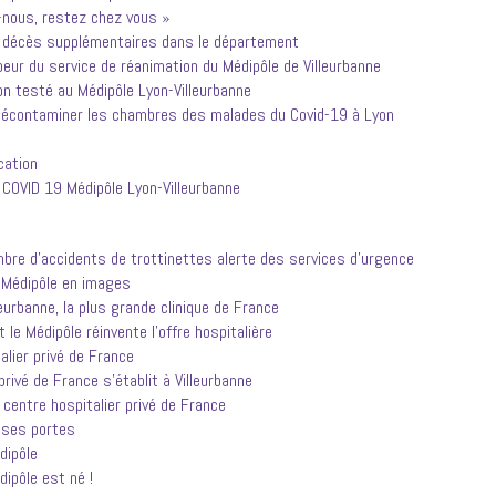
z-nous, restez chez vous »
x décès supplémentaires dans le département
eur du service de réanimation du Médipôle de Villeurbanne
on testé au Médipôle Lyon-Villeurbanne
 décontaminer les chambres des malades du Covid-19 à Lyon
cation
é COVID 19 Médipôle Lyon-Villeurbanne
re d’accidents de trottinettes alerte des services d’urgence
 Médipôle en images
eurbanne, la plus grande clinique de France
 Médipôle réinvente l’offre hospitalière
lier privé de France
rivé de France s’établit à Villeurbanne
centre hospitalier privé de France
e ses portes
dipôle
ipôle est né !