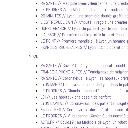
RA SANTE // Médipôle Lyon-Villeurbanne : une crèche
LE PROGRES // Le Médipôle et le centre médical Lé
20 MINUTES // Lyon : une première double greffe 
L’EST REPUBLICAIN // Amputé, il reçoit une premiè
OUEST FRANCE // Lyon. Un patient greffé des deux
L’ALSACE // Première double greffe bras et épaule
LE POINT // Première mondiale : à Lyon un homme 
FRANCE 3 RHONE-ALPES // Lyon : 15h d’opération p
2020
RA SANTE
//
Covid-19 : à Lyon, un dispositif inédi
FRANCE 3 RHONE-ALPES // Témoignage de soignant :
RA SANTE // Coronavirus : à Lyon, les hôpitaux privé
LYON MAG // Découvrez la place de Lyon dans le pa
LE PROGRES // Chambre connectée : quand l’hôpital 
LCI // Les hôpitaux ont besoin de renfort
LYON CAPITAL // Coronavirus : des patients hospital
France INFO // Coronavirus : des opérations sont 
LE PROGRES // Villeurbanne : Xavier Claris nommé d
ACTU.FR // Covid19 : au Médipôle de Lyon, un rob