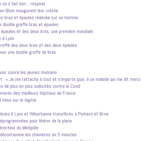
 où il fait bon… respirer
on-Blum inaugurent leur crèche
des bras et épaules réalisée sur un homme
re double greffe bras et épaules
 épaules et des deux bras, une première mondiale
s à Lyon
greffé des deux bras et des deux épaules
our une double greffe de bras
t pour suivre les jeunes mamans
 « Je me rattache à tout et n’importe quoi, à un malade qui me dit merci
s de plus en plus sollicités contre le Covid
lmarès des meilleurs hôpitaux de France
mise sur le digital
isés à Lyon et Villeurbanne transférés à Poitiers et Brive
déprogrammées pour libérer de la place
irecteur du Médipôle
ot décontamine les chambres en 5 minutes