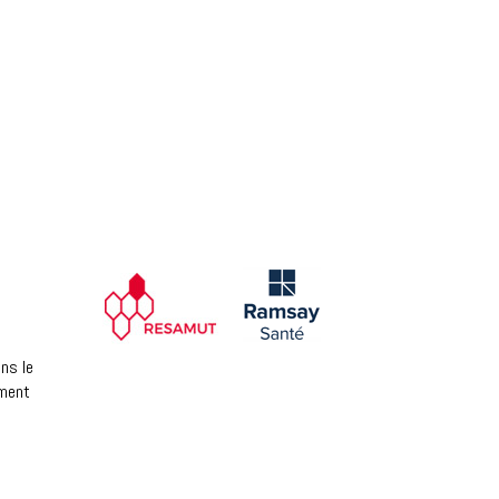
ns le
ement