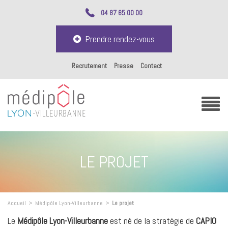
04 87 65 00 00
Prendre rendez-vous
Recrutement
Presse
Contact
LE PROJET
Accueil
>
Médipôle Lyon-Villeurbanne
>
Le projet
Le
Médipôle Lyon-Villeurbanne
est né de la stratégie de
CAPIO