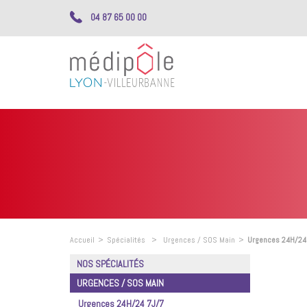
04 87 65 00 00
Accueil
>
Spécialités
>
Urgences / SOS Main
>
Urgences 24H/24
NOS SPÉCIALITÉS
URGENCES / SOS MAIN
Urgences 24H/24 7J/7