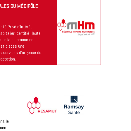
PALES DU MÉDIPÔLE
té Privé d’Intérêt
spitalier, certifié Haute
9 sur la commune de
 et places une
s services d’urgence de
aptation.
ns le
ement