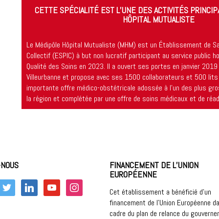
CETTE SPÉCIALITÉ EST L’UNE DES ACTIVITÉS PRINCI
HÔPITAL MUTUALISTE
Le Médipôle Hôpital Mutualiste (MHM) est un Établissement de San
Collectif (ESPIC) à but non lucratif participant au service public ho
Qualité des Soins en 2023. Il a ouvert ses portes en janvier 201
Villeurbanne et propose avec ses 1500 collaborateurs et 500 lits
importante offre médico-obstétricale adossée à l’un des plus gro
la région et complétée par une offre de soins médicaux et de réad
-NOUS
FINANCEMENT DE L’UNION
EUROPÉENNE
k
twitter
linkedin
youtube
instagram
Cet établissement a bénéficié d’un
financement de l’Union Européenne da
cadre du plan de relance du gouvern