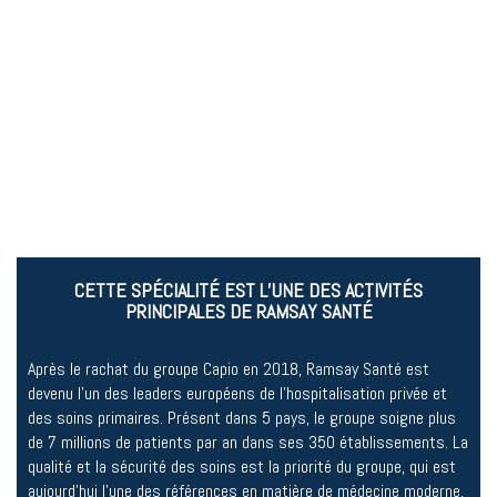
CETTE SPÉCIALITÉ EST L’UNE DES ACTIVITÉS
PRINCIPALES DE RAMSAY SANTÉ
Après le rachat du groupe Capio en 2018, Ramsay Santé est
devenu l’un des leaders européens de l’hospitalisation privée et
des soins primaires. Présent dans 5 pays, le groupe soigne plus
de 7 millions de patients par an dans ses 350 établissements. La
qualité et la sécurité des soins est la priorité du groupe, qui est
aujourd’hui l’une des références en matière de médecine moderne,