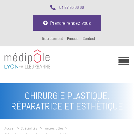
04 87 65 00 00
Prendre rendez-vous
Recrutement
Presse
Contact
CHIRURGIE PLASTIQUE,
RÉPARATRICE ET ESTHÉTIQUE
Accueil
>
Spécialités
>
Autres pôles
>