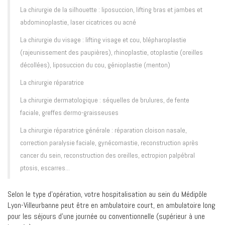
La chirurgie de la silhouette : liposuccion, lifting bras et jambes et
abdominoplastie, laser cicatrices ou acné
La chirurgie du visage : lifting visage et cou, blépharoplastie
(rajeunissement des paupières), rhinoplastie, otoplastie (oreilles
décollées), liposuccion du cou, génioplastie (menton)
La chirurgie réparatrice
La chirurgie dermatologique : séquelles de brulures, de fente
faciale, greffes dermo-graisseuses
La chirurgie réparatrice générale : réparation cloison nasale,
correction paralysie faciale, gynécomastie, reconstruction après
cancer du sein, reconstruction des oreilles, ectropion palpébral
ptosis, escarres...
Selon le type d'opération, votre hospitalisation au sein du Médipôle
Lyon-Villeurbanne peut être en ambulatoire court, en ambulatoire long
pour les séjours d'une journée ou conventionnelle (supérieur à une