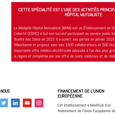
CETTE SPÉCIALITÉ EST L’UNE DES ACTIVITÉS PRINCI
HÔPITAL MUTUALISTE
Le Médipôle Hôpital Mutualiste (MHM) est un Établissement de San
Collectif (ESPIC) à but non lucratif participant au service public ho
Qualité des Soins en 2023. Il a ouvert ses portes en janvier 201
Villeurbanne et propose avec ses 1500 collaborateurs et 500 lits
importante offre médico-obstétricale adossée à l’un des plus gro
la région et complétée par une offre de soins médicaux et de réad
-NOUS
FINANCEMENT DE L’UNION
EUROPÉENNE
k
twitter
linkedin
youtube
instagram
Cet établissement a bénéficié d’un
financement de l’Union Européenne da