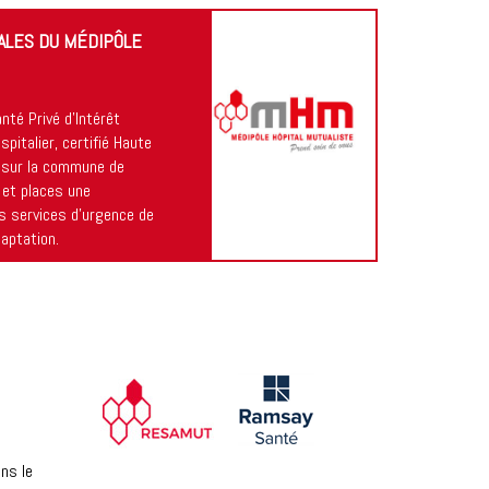
PALES DU MÉDIPÔLE
té Privé d’Intérêt
spitalier, certifié Haute
9 sur la commune de
 et places une
s services d’urgence de
aptation.
ns le