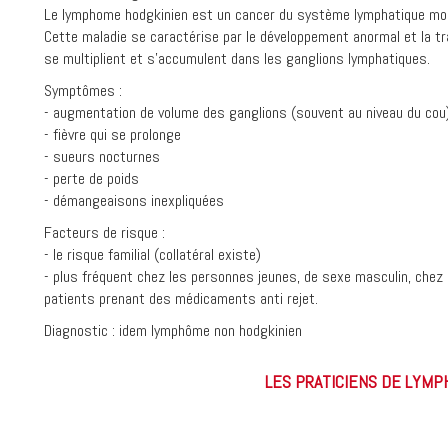
Le lymphome hodgkinien est un cancer du système lymphatique moi
Cette maladie se caractérise par le développement anormal et la t
se multiplient et s'accumulent dans les ganglions lymphatiques.
Symptômes :
- augmentation de volume des ganglions (souvent au niveau du cou
- fièvre qui se prolonge
- sueurs nocturnes
- perte de poids
- démangeaisons inexpliquées
Facteurs de risque :
- le risque familial (collatéral existe)
- plus fréquent chez les personnes jeunes, de sexe masculin, chez 
patients prenant des médicaments anti rejet.
Diagnostic : idem lymphôme non hodgkinien
LES PRATICIENS DE LYM