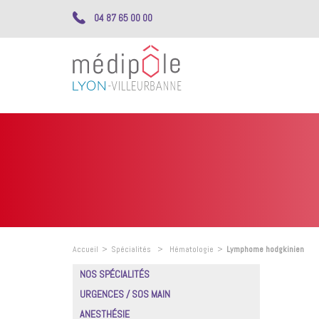
04 87 65 00 00
Accueil
>
Spécialités
>
Hématologie
>
Lymphome hodgkinien
NOS SPÉCIALITÉS
URGENCES / SOS MAIN
ANESTHÉSIE