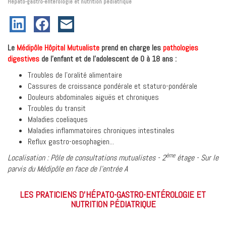
Hépato-gastro-entérologie et nutrition pédiatrique
Le
Médipôle Hôpital Mutualiste
prend en charge les
pathologies
digestives
de l'enfant et de l'adolescent de 0 à 18 ans :
Troubles de l'oralité alimentaire
Cassures de croissance pondérale et staturo-pondérale
Douleurs abdominales aiguës et chroniques
Troubles du transit
Maladies coeliaques
Maladies inflammatoires chroniques intestinales
Reflux gastro-oesophagien...
ème
Localisation : Pôle de consultations mutualistes - 2
étage - Sur le
parvis du Médipôle en face de l'entrée A
LES PRATICIENS D'HÉPATO-GASTRO-ENTÉROLOGIE ET
NUTRITION PÉDIATRIQUE