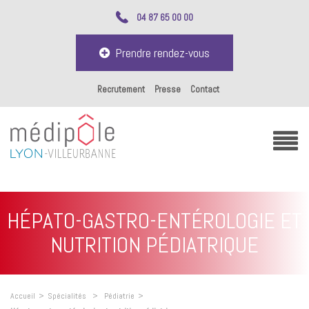
04 87 65 00 00
Prendre rendez-vous
Recrutement
Presse
Contact
HÉPATO-GASTRO-ENTÉROLOGIE ET
NUTRITION PÉDIATRIQUE
Accueil
>
Spécialités
>
Pédiatrie
>