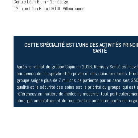
Centre Léon Blum - 1er étage
171 rue Léon Blum 69100 Villeurbanne
CETTE SPÉCIALITÉ EST L’UNE DES ACTIVITÉS PRINC
SANTÉ
Après le rachat du groupe Capio en 2018, Ramsay Santé est deven
européens de l’hospitalisation privée et des soins primaires. Prés
groupe soigne plus de 7 millions de patients par an dans ses 35
qualité et la sécurité des soins est la priorité du groupe, qui est 
références en matière de médecine moderne, tout particulièremen
chirurgie ambulatoire et de récupération améliorée après chirurgie