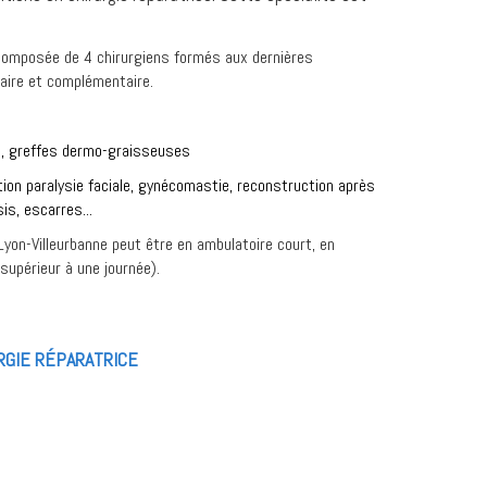
t composée de 4 chirurgiens formés aux dernières
naire et complémentaire.
le, greffes dermo-graisseuses
tion paralysie faciale, gynécomastie, reconstruction après
is, escarres...
 Lyon-Villeurbanne peut être en ambulatoire court, en
supérieur à une journée).
RGIE RÉPARATRICE