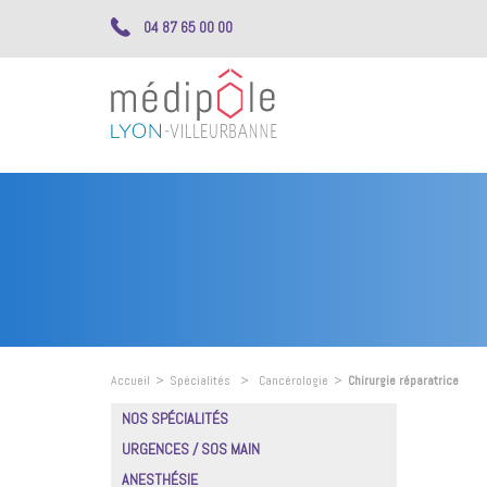
04 87 65 00 00
Accueil
>
Spécialités
>
Cancérologie
>
Chirurgie réparatrice
NOS SPÉCIALITÉS
URGENCES / SOS MAIN
ANESTHÉSIE