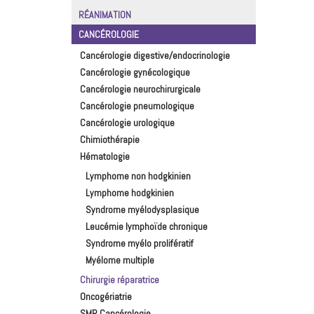
RÉANIMATION
CANCÉROLOGIE
Cancérologie digestive/endocrinologie
Cancérologie gynécologique
Cancérologie neurochirurgicale
Cancérologie pneumologique
Cancérologie urologique
Chimiothérapie
Hématologie
Lymphome non hodgkinien
Lymphome hodgkinien
Syndrome myélodysplasique
Leucémie lymphoïde chronique
Syndrome myélo prolifératif
Myélome multiple
Chirurgie réparatrice
Oncogériatrie
SMR Cancérologie