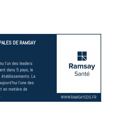
IPALES DE RAMSAY
u l’un des leaders
ent dans 5 pays, le
0 établissements. La
aujourd’hui l’une des
t en matière de
.
WWW.RAMSAYGDS.FR