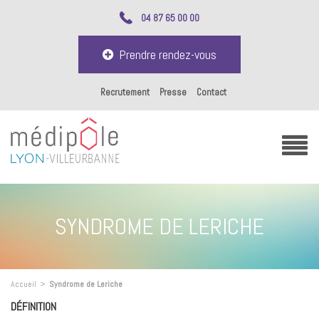
04 87 65 00 00
Prendre rendez-vous
Recrutement
Presse
Contact
SYNDROME DE LERICHE
Accueil
>
Syndrome de Leriche
DÉFINITION