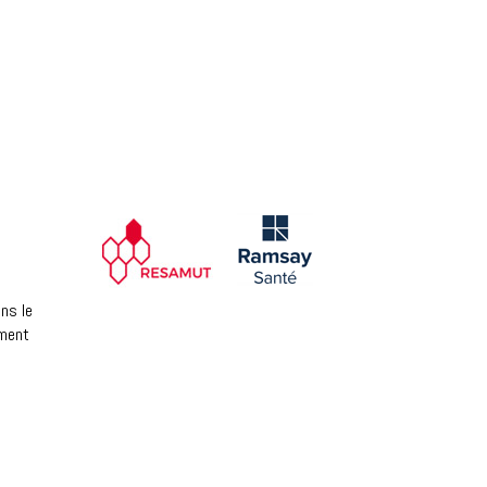
ns le
ement