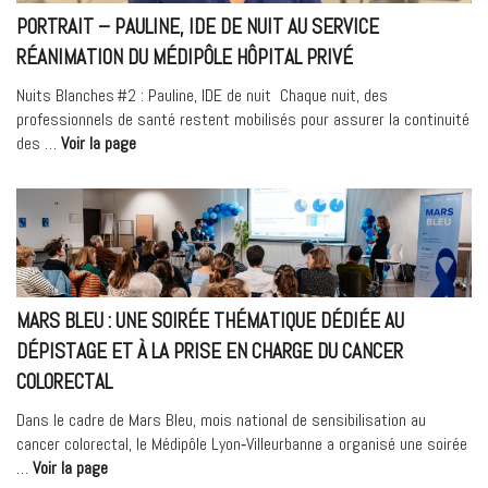
informer
PORTRAIT – PAULINE, IDE DE NUIT AU SERVICE
sur
RÉANIMATION DU MÉDIPÔLE HÔPITAL PRIVÉ
le
cancer
Nuits Blanches #2 : Pauline, IDE de nuit Chaque nuit, des
de
professionnels de santé restent mobilisés pour assurer la continuité
la
« Portrait
des …
Voir la page
vessie »
–
Pauline,
IDE
de
nuit
au
service
MARS BLEU : UNE SOIRÉE THÉMATIQUE DÉDIÉE AU
réanimation
DÉPISTAGE ET À LA PRISE EN CHARGE DU CANCER
du
COLORECTAL
Médipôle
Hôpital
Dans le cadre de Mars Bleu, mois national de sensibilisation au
Privé »
cancer colorectal, le Médipôle Lyon‑Villeurbanne a organisé une soirée
« Mars
…
Voir la page