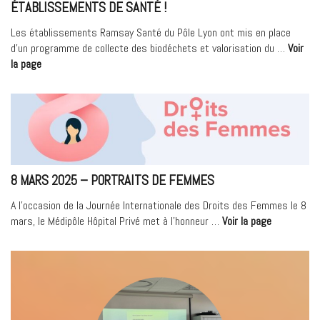
ÉTABLISSEMENTS DE SANTÉ !
Les établissements Ramsay Santé du Pôle Lyon ont mis en place
d’un programme de collecte des biodéchets et valorisation du …
Voir
« Un
la page
engagement
durable
:
le
compost
dans
nos
8 MARS 2025 – PORTRAITS DE FEMMES
établissements
de
A l’occasion de la Journée Internationale des Droits des Femmes le 8
santé
« 8
mars, le Médipôle Hôpital Privé met à l’honneur …
Voir la page
! »
MARS
2025
–
Portraits
de
Femmes »