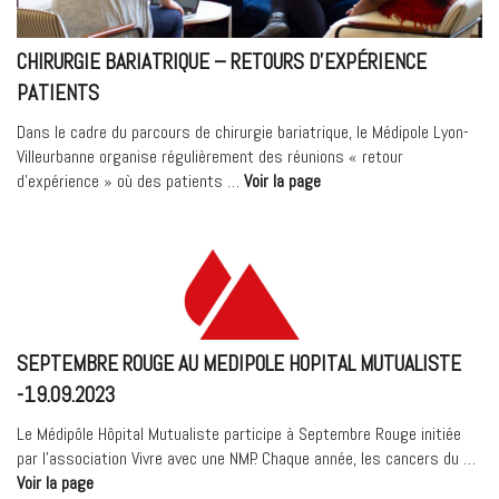
CHIRURGIE BARIATRIQUE – RETOURS D’EXPÉRIENCE
PATIENTS
Dans le cadre du parcours de chirurgie bariatrique, le Médipole Lyon-
Villeurbanne organise régulièrement des réunions « retour
« Chirurgie
d’expérience » où des patients …
Voir la page
bariatrique
–
Retours
d’expérience
patients »
SEPTEMBRE ROUGE AU MEDIPOLE HOPITAL MUTUALISTE
-19.09.2023
Le Médipôle Hôpital Mutualiste participe à Septembre Rouge initiée
par l’association Vivre avec une NMP. Chaque année, les cancers du …
« SEPTEMBRE
Voir la page