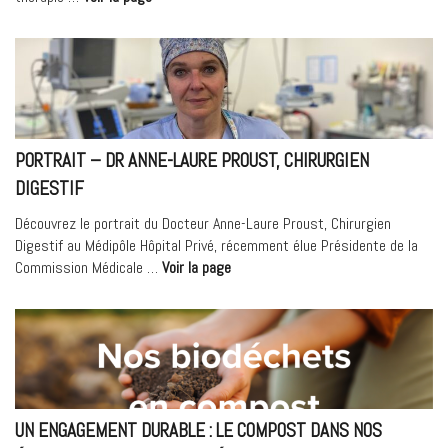
Médipôle
Hôpital
Mutualiste
s’engage
dans
la
télésurveillance
PORTRAIT – DR ANNE-LAURE PROUST, CHIRURGIEN
en
DIGESTIF
oncologie »
Découvrez le portrait du Docteur Anne-Laure Proust, Chirurgien
Digestif au Médipôle Hôpital Privé, récemment élue Présidente de la
« Portrait
Commission Médicale …
Voir la page
–
Dr
Anne-
Laure
Proust,
Chirurgien
Digestif »
UN ENGAGEMENT DURABLE : LE COMPOST DANS NOS