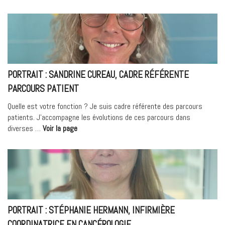
ROUGE
AU
MEDIPOLE
HOPITAL
MUTUALISTE
-19.09.2023 »
PORTRAIT : SANDRINE CUREAU, CADRE RÉFÉRENTE
PARCOURS PATIENT
Quelle est votre fonction ? Je suis cadre référente des parcours
patients. J’accompagne les évolutions de ces parcours dans
« Portrait
diverses …
Voir la page
:
Sandrine
Cureau,
Cadre
Référente
Parcours
Patient »
PORTRAIT : STÉPHANIE HERMANN, INFIRMIÈRE
COORDINATRICE EN CANCÉROLOGIE