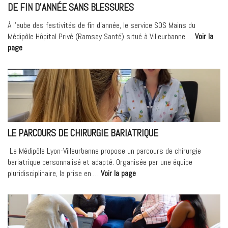
DE FIN D’ANNÉE SANS BLESSURES
À l’aube des festivités de fin d’année, le service SOS Mains du
Médipôle Hôpital Privé (Ramsay Santé) situé à Villeurbanne …
Voir la
« SOS
page
Mains
:
des
conseils
pratiques
pour
des
LE PARCOURS DE CHIRURGIE BARIATRIQUE
fêtes
de
Le Médipôle Lyon-Villeurbanne propose un parcours de chirurgie
fin
bariatrique personnalisé et adapté. Organisée par une équipe
d’année
« Le
pluridisciplinaire, la prise en …
Voir la page
sans
parcours
blessures »
de
chirurgie
bariatrique »