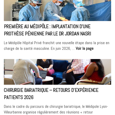
sport
:
comprendre
le
syndrome
PREMIÈRE AU MÉDIPÔLE : IMPLANTATION D’UNE
RED-
PROTHÈSE PÉNIENNE PAR LE DR JORDAN NASRI
S »
Le Médipôle Hôpital Privé franchit une nouvelle étape dans la prise en
« Première
charge de la santé masculine. En juin 2026, …
Voir la page
au
Médipôle
:
implantation
d’une
prothèse
pénienne
CHIRURGIE BARIATRIQUE – RETOURS D’EXPÉRIENCE
par
PATIENTS 2026
le
Dr
Dans le cadre du parcours de chirurgie bariatrique, le Médipole Lyon-
Jordan
Villeurbanne organise régulièrement des réunions « retour