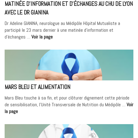
Villeurbanne »
MATINÉE D’INFORMATION ET D’ÉCHANGES AU CHU DE LYON
AVEC LE DR GIANINA
Dr Adeline GIANINA, neurologue au Médipôle Hôpital Mutualiste a
participé le 23 mars dernier à une matinée d’information et
« Matinée
d’échanges …
Voir la page
d’information
et
d’échanges
au
CHU
de
Lyon
MARS BLEU ET ALIMENTATION
avec
le
Mars Bleu touche à sa fin, et pour clôturer dignement cette période
Dr
de sensibilisation, l’Unité Transversale de Nutrition du Médipôle …
Voir
GIANINA »
« Mars
la page
Bleu
et
alimentation »