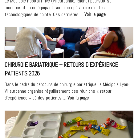
Le Médipôle Hôpital Privé (Villeurbanne, Rhône) poursuit sa
modernisation en équipant son bloc opératoire d’outils
« Le
technologiques de pointe. Ces dernières …
Voir la page
Médipôle
Hôpital
Privé
investit
dans
l’excellence
chirurgicale »
CHIRURGIE BARIATRIQUE – RETOURS D’EXPÉRIENCE
PATIENTS 2025
Dans le cadre du parcours de chirurgie bariatrique, le Médipole Lyon-
Villeurbanne organise régulièrement des réunions « retour
« Chirurgie
d’expérience » où des patients …
Voir la page
bariatrique
–
Retours
d’expérience
patients