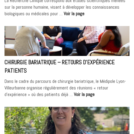
La Recherche Clinique correspond aux études scientifiques menées
service
sur la personne humaine, visant à développer les connaissances
du
« Unité
biologiques ou médicales pour …
Voir la page
patient »
de
Recherche
Clinique
au
Médipôle
Hôpital
Mutualiste »
CHIRURGIE BARIATRIQUE – RETOURS D’EXPÉRIENCE
PATIENTS
Dans le cadre du parcours de chirurgie bariatrique, le Médipole Lyon-
Villeurbanne organise régulièrement des réunions « retour
« Chirurgie
d’expérience » où des patients déjà …
Voir la page
bariatrique
–
Retours
d’expérience
patients »