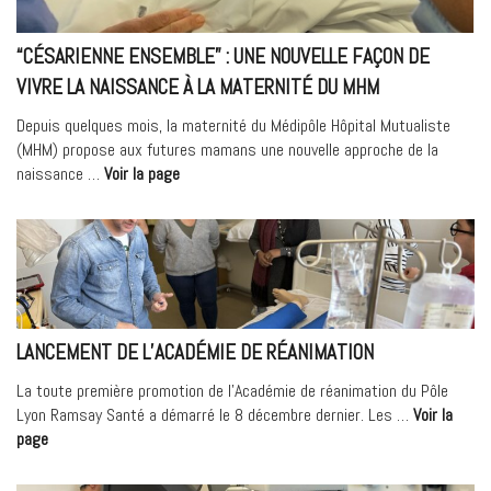
dédié
à
“CÉSARIENNE ENSEMBLE” : UNE NOUVELLE FAÇON DE
la
santé
VIVRE LA NAISSANCE À LA MATERNITÉ DU MHM
thyroïdienne
Depuis quelques mois, la maternité du Médipôle Hôpital Mutualiste
et
(MHM) propose aux futures mamans une nouvelle approche de la
parathyroïdienne »
« “Césarienne
naissance …
Voir la page
Ensemble”
:
une
nouvelle
façon
de
vivre
LANCEMENT DE L’ACADÉMIE DE RÉANIMATION
la
naissance
La toute première promotion de l’Académie de réanimation du Pôle
à
Lyon Ramsay Santé a démarré le 8 décembre dernier. Les …
Voir la
la
« Lancement
page
maternité
de
du
l’Académie