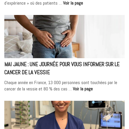
Nasri »
« Chirurgie
d’expérience » où des patients …
Voir la page
bariatrique
–
Retours
d’expérience
patients
2026 »
MAI JAUNE : UNE JOURNÉE POUR VOUS INFORMER SUR LE
CANCER DE LA VESSIE
Chaque année en France, 13 000 personnes sont touchées par le
« MAI
cancer de la vessie et 80 % des cas …
Voir la page
JAUNE
:
Une
journée
pour
vous