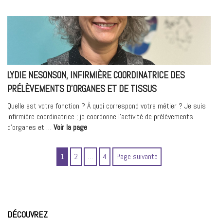
Mondiale
contre
l’obésité
–
L’accompagnement
psychologique »
LYDIE NESONSON, INFIRMIÈRE COORDINATRICE DES
PRÉLÈVEMENTS D’ORGANES ET DE TISSUS
Quelle est votre fonction ? À quoi correspond votre métier ? Je suis
infirmière coordinatrice ; je coordonne l’activité de prélèvements
« Lydie
d’organes et …
Voir la page
NESONSON,
Infirmière
Page
Page
Page
1
2
…
4
Page suivante
Coordinatrice
des
prélèvements
d’organes
et
de
DÉCOUVREZ