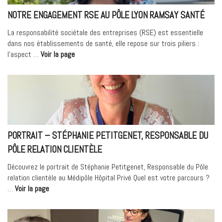
NOTRE ENGAGEMENT RSE AU PÔLE LYON RAMSAY SANTÉ
La responsabilité sociétale des entreprises (RSE) est essentielle
dans nos établissements de santé, elle repose sur trois piliers :
« Notre
l’aspect …
Voir la page
engagement
RSE
au
Pôle
Lyon
Ramsay
Santé »
PORTRAIT – STÉPHANIE PETITGENET, RESPONSABLE DU
PÔLE RELATION CLIENTÈLE
Découvrez le portrait de Stéphanie Petitgenet, Responsable du Pôle
relation clientèle au Médipôle Hôpital Privé Quel est votre parcours ?
« Portrait
…
Voir la page
–
Stéphanie
Petitgenet,