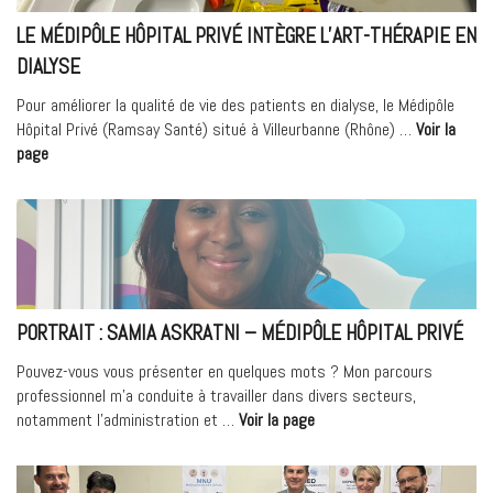
2025 »
LE MÉDIPÔLE HÔPITAL PRIVÉ INTÈGRE L’ART-THÉRAPIE EN
DIALYSE
Pour améliorer la qualité de vie des patients en dialyse, le Médipôle
Hôpital Privé (Ramsay Santé) situé à Villeurbanne (Rhône) …
Voir la
« Le
page
Médipôle
Hôpital
Privé
intègre
l’art-
thérapie
en
PORTRAIT : SAMIA ASKRATNI – MÉDIPÔLE HÔPITAL PRIVÉ
dialyse »
Pouvez-vous vous présenter en quelques mots ? Mon parcours
professionnel m’a conduite à travailler dans divers secteurs,
« Portrait
notamment l’administration et …
Voir la page
:
Samia
ASKRATNI