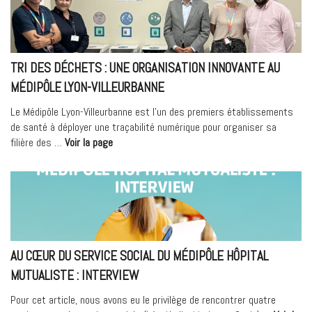
–
Médipôle
Hôpital
Privé »
TRI DES DÉCHETS : UNE ORGANISATION INNOVANTE AU
MÉDIPÔLE LYON-VILLEURBANNE
Le Médipôle Lyon-Villeurbanne est l’un des premiers établissements
de santé à déployer une traçabilité numérique pour organiser sa
« Tri
filière des …
Voir la page
des
déchets
:
une
organisation
innovante
au
AU CŒUR DU SERVICE SOCIAL DU MÉDIPÔLE HÔPITAL
Médipôle
MUTUALISTE : INTERVIEW
Lyon-
Villeurbanne »
Pour cet article, nous avons eu le privilège de rencontrer quatre