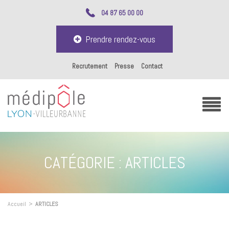
04 87 65 00 00
Prendre rendez-vous
Recrutement
Presse
Contact
CATÉGORIE :
ARTICLES
Accueil
>
ARTICLES