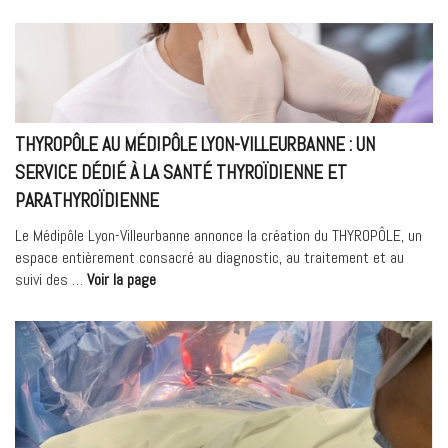
Bleu
:
une
soirée
thématique
dédiée
au
THYROPÔLE AU MÉDIPÔLE LYON-VILLEURBANNE : UN
dépistage
SERVICE DÉDIÉ À LA SANTÉ THYROÏDIENNE ET
et
PARATHYROÏDIENNE
à
la
Le Médipôle Lyon-Villeurbanne annonce la création du THYROPÔLE, un
prise
espace entièrement consacré au diagnostic, au traitement et au
en
« THYROPÔLE
suivi des …
Voir la page
charge
au
du
Médipôle
cancer
Lyon-
colorectal »
Villeurbanne
:
un
service