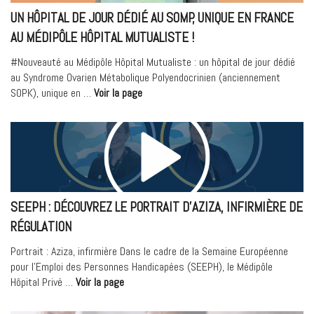
UN HÔPITAL DE JOUR DÉDIÉ AU SOMP, UNIQUE EN FRANCE
AU MÉDIPÔLE HÔPITAL MUTUALISTE !
#Nouveauté au Médipôle Hôpital Mutualiste : un hôpital de jour dédié
au Syndrome Ovarien Métabolique Polyendocrinien (anciennement
« Un
SOPK), unique en …
Voir la page
hôpital
de
jour
dédié
au
SOMP,
unique
SEEPH : DÉCOUVREZ LE PORTRAIT D’AZIZA, INFIRMIÈRE DE
en
RÉGULATION
France
au
Portrait : Aziza, infirmière Dans le cadre de la Semaine Européenne
Médipôle
pour l’Emploi des Personnes Handicapées (SEEPH), le Médipôle
Hôpital
« SEEPH
Hôpital Privé …
Voir la page
Mutualiste
:
! »
Découvrez