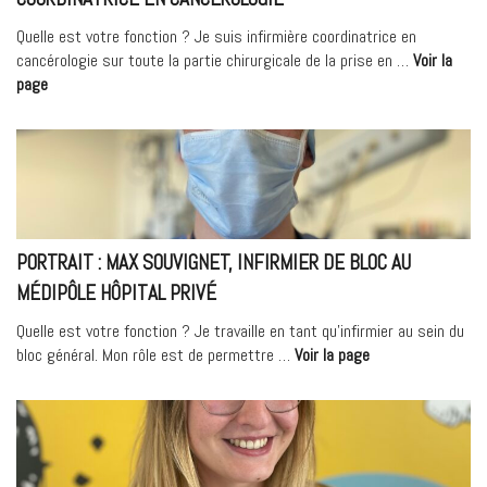
Quelle est votre fonction ? Je suis infirmière coordinatrice en
cancérologie sur toute la partie chirurgicale de la prise en …
Voir la
« Portrait
page
:
Stéphanie
Hermann,
Infirmière
Coordinatrice
en
Cancérologie »
PORTRAIT : MAX SOUVIGNET, INFIRMIER DE BLOC AU
MÉDIPÔLE HÔPITAL PRIVÉ
Quelle est votre fonction ? Je travaille en tant qu’infirmier au sein du
« Portrait
bloc général. Mon rôle est de permettre …
Voir la page
:
Max
Souvignet,
Infirmier
de