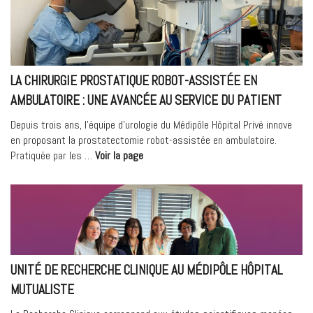
MHM »
de
réanimation »
LA CHIRURGIE PROSTATIQUE ROBOT-ASSISTÉE EN
AMBULATOIRE : UNE AVANCÉE AU SERVICE DU PATIENT
Depuis trois ans, l’équipe d’urologie du Médipôle Hôpital Privé innove
en proposant la prostatectomie robot-assistée en ambulatoire.
« La
Pratiquée par les …
Voir la page
chirurgie
prostatique
robot-
assistée
en
ambulatoire
:
UNITÉ DE RECHERCHE CLINIQUE AU MÉDIPÔLE HÔPITAL
une
MUTUALISTE
avancée
au