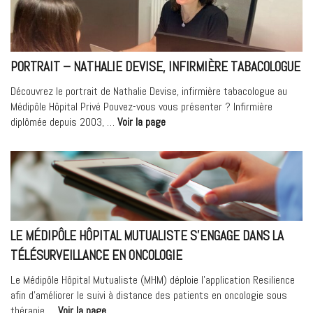
Responsable
du
Pôle
relation
PORTRAIT – NATHALIE DEVISE, INFIRMIÈRE TABACOLOGUE
clientèle »
Découvrez le portrait de Nathalie Devise, infirmière tabacologue au
Médipôle Hôpital Privé Pouvez-vous vous présenter ? Infirmière
« Portrait
diplômée depuis 2003, …
Voir la page
–
Nathalie
Devise,
Infirmière
tabacologue »
LE MÉDIPÔLE HÔPITAL MUTUALISTE S’ENGAGE DANS LA
TÉLÉSURVEILLANCE EN ONCOLOGIE
Le Médipôle Hôpital Mutualiste (MHM) déploie l’application Resilience
afin d’améliorer le suivi à distance des patients en oncologie sous
« Le
thérapie …
Voir la page