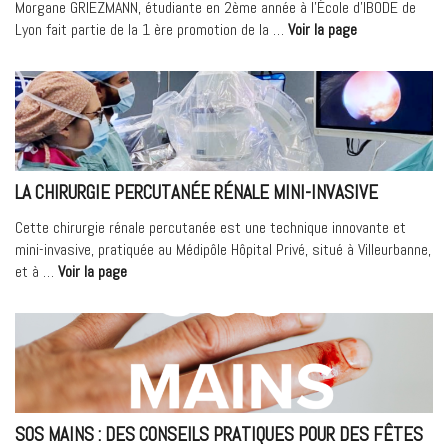
solution
Morgane GRIEZMANN, étudiante en 2ème année à l’École d’IBODE de
plus
« portrait
Lyon fait partie de la 1 ère promotion de la …
Voir la page
saine
:
et
Morgane
plus
GRIEZMANN,
durable »
étudiante
IBODE »
LA CHIRURGIE PERCUTANÉE RÉNALE MINI-INVASIVE
Cette chirurgie rénale percutanée est une technique innovante et
mini-invasive, pratiquée au Médipôle Hôpital Privé, situé à Villeurbanne,
« La
et à …
Voir la page
chirurgie
percutanée
rénale
mini-
invasive »
SOS MAINS : DES CONSEILS PRATIQUES POUR DES FÊTES