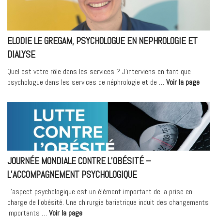
vou
dépi
! »
ELODIE LE GREGAM, PSYCHOLOGUE EN NEPHROLOGIE ET
DIALYSE
Quel est votre rôle dans les services ? J’interviens en tant que
« ELO
psychologue dans les services de néphrologie et de …
Voir la page
LE
GREG
PSYC
EN
NEPH
ET
DIALY
JOURNÉE MONDIALE CONTRE L’OBÉSITÉ –
L’ACCOMPAGNEMENT PSYCHOLOGIQUE
L’aspect psychologique est un élément important de la prise en
charge de l’obésité. Une chirurgie bariatrique induit des changements
« Journée
importants …
Voir la page