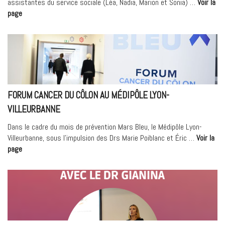
assistantes du service sociale (Léa, Nadia, Marion et Sonia) …
Voir la
« Au
page
Cœur
du
Service
Social
du
Médipôle
Hôpital
FORUM CANCER DU CÔLON AU MÉDIPÔLE LYON-
Mutualiste
VILLEURBANNE
:
Interview »
Dans le cadre du mois de prévention Mars Bleu, le Médipôle Lyon-
Villeurbanne, sous l’impulsion des Drs Marie Poiblanc et Éric …
Voir la
« Forum
page
cancer
du
côlon
au
Médipôle
Lyon-