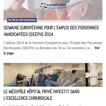
le
portrait
d’Aziza,
infirmière
de
SEMAINE EUROPÉENNE POUR L’EMPLOI DES PERSONNES
régulation »
HANDICAPÉES (SEEPH) 2024
L’édition 2024 de la Semaine Européenne pour l’Emploi des Personnes
Handicapées (SEEPH) se déroulera du 18 au 24 novembre. Le …
Voir
« Semaine
la page
Européenne
pour
l’Emploi
des
Personnes
Handicapées
(SEEPH)
LE MÉDIPÔLE HÔPITAL PRIVÉ INVESTIT DANS
2024 »
L’EXCELLENCE CHIRURGICALE