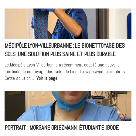
Bleu
et
alimentation »
MÉDIPÔLE LYON-VILLEURBANNE : LE BIONETTOYAGE DES
SOLS, UNE SOLUTION PLUS SAINE ET PLUS DURABLE
Le Médipôle Lyon-Villeurbanne a récemment adopté une nouvelle
méthode de nettoyage des sols : le bionettoyage avec microfibres.
« Médipôle
Cette solution …
Voir la page
Lyon-
Villeurbanne
:
le
bionettoyage
des
sols,
PORTRAIT : MORGANE GRIEZMANN, ÉTUDIANTE IBODE
une