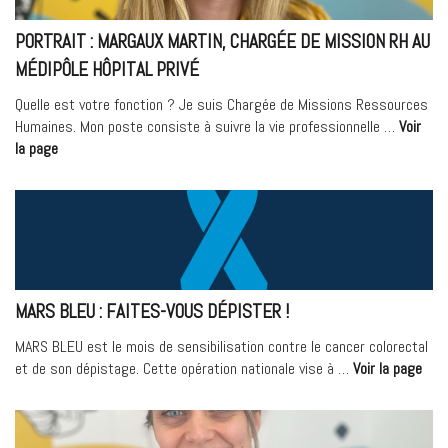
bloc
au
PORTRAIT : MARGAUX MARTIN, CHARGÉE DE MISSION RH AU
Médipôle
MÉDIPÔLE HÔPITAL PRIVÉ
Hôpital
Privé »
Quelle est votre fonction ? Je suis Chargée de Missions Ressources
Humaines. Mon poste consiste à suivre la vie professionnelle …
Voir
« Portrait
la page
:
Margaux
Martin,
chargée
de
mission
RH
MARS BLEU : FAITES-VOUS DÉPISTER !
au
Médipôle
MARS BLEU est le mois de sensibilisation contre le cancer colorectal
Hôpital
« M
et de son dépistage. Cette opération nationale vise à …
Voir la page
Privé »
Bleu
:
fait