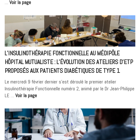
« Ablation
…
Voir la page
totale
de
la
prostate
assistée
par
robot
L’INSULINOTHÉRAPIE FONCTIONNELLE AU MÉDIPÔLE
Da
HÔPITAL MUTUALISTE : L’ÉVOLUTION DES ATELIERS D’ETP
Vinci
PROPOSÉS AUX PATIENTS DIABÉTIQUES DE TYPE 1
en
ambulatoire »
Le mercredi 9 février dernier s’est déroulé le premier atelier
Insulinothérapie Fonctionnelle numéro 2, animé par le Dr Jean-Philippe
« L’insulinothérapie
LE …
Voir la page
fonctionnelle
au
Médipôle
Hôpital
Mutualiste
: