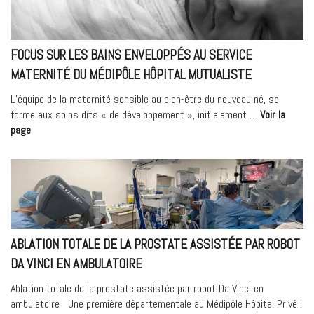
à
la
prise
en
FOCUS SUR LES BAINS ENVELOPPÉS AU SERVICE
charge
MATERNITÉ DU MÉDIPÔLE HÔPITAL MUTUALISTE
des
patientes
L’équipe de la maternité sensible au bien-être du nouveau né, se
ayant
forme aux soins dits « de développement », initialement …
Voir la
un
« Focus
page
diabète
sur
gestationnel »
les
bains
enveloppés
au
service
maternité
ABLATION TOTALE DE LA PROSTATE ASSISTÉE PAR ROBOT
du
DA VINCI EN AMBULATOIRE
Médipôle
Hôpital
Ablation totale de la prostate assistée par robot Da Vinci en
Mutualiste »
ambulatoire Une première départementale au Médipôle Hôpital Privé :