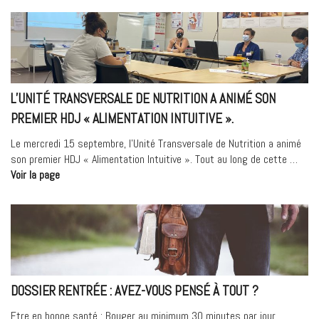
INFIRMIÈRE
COORDINATRICE
EN
CANCÉROLOGIE »
L’UNITÉ TRANSVERSALE DE NUTRITION A ANIMÉ SON
PREMIER HDJ « ALIMENTATION INTUITIVE ».
Le mercredi 15 septembre, l’Unité Transversale de Nutrition a animé
son premier HDJ « Alimentation Intuitive ». Tout au long de cette …
« L’Unité
Voir la page
Transversale
de
Nutrition
a
animé
son
premier
DOSSIER RENTRÉE : AVEZ-VOUS PENSÉ À TOUT ?
HDJ
« Alimentation
Etre en bonne santé : Bouger au minimum 30 minutes par jour,