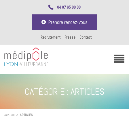
04 87 65 00 00
Prendre rendez-vous
Recrutement
Presse
Contact
CATÉGORIE :
ARTICLES
Accueil
>
ARTICLES