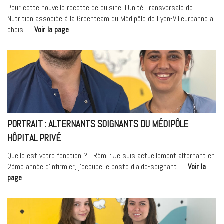
Pour cette nouvelle recette de cuisine, l’Unité Transversale de
Nutrition associée à la Greenteam du Médipôle de Lyon-Villeurbanne a
« Recette
choisi …
Voir la page
anti-
gaspi
de
l’Unité
Transversale
de
Nutrition »
PORTRAIT : ALTERNANTS SOIGNANTS DU MÉDIPÔLE
HÔPITAL PRIVÉ
Quelle est votre fonction ? Rémi : Je suis actuellement alternant en
2ème année d’infirmier, j’occupe le poste d’aide-soignant. …
Voir la
« Portrait
page
:
Alternants
soignants
du