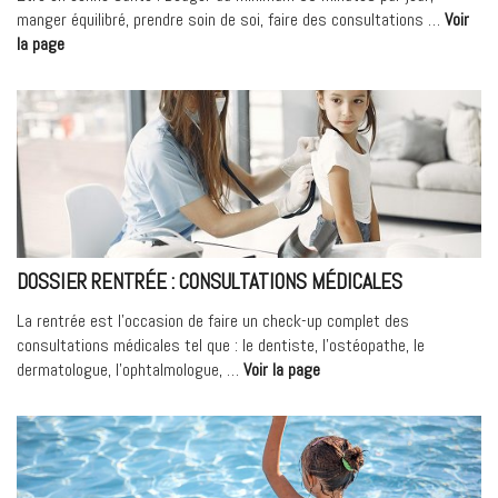
Intuitive ». »
manger équilibré, prendre soin de soi, faire des consultations …
Voir
« DOSSIER
la page
RENTRÉE
:
AVEZ-
VOUS
PENSÉ
À
TOUT
? »
DOSSIER RENTRÉE : CONSULTATIONS MÉDICALES
La rentrée est l’occasion de faire un check-up complet des
consultations médicales tel que : le dentiste, l’ostéopathe, le
« DOSSIER
dermatologue, l’ophtalmologue, …
Voir la page
RENTRÉE
:
Consultations
médicales »