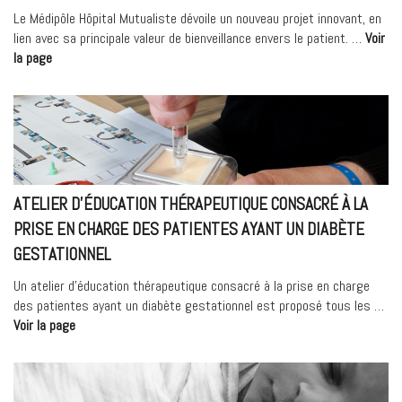
essai
Le Médipôle Hôpital Mutualiste dévoile un nouveau projet innovant, en
clinique
lien avec sa principale valeur de bienveillance envers le patient. …
Voir
innovant
« « La
la page
proposé
consultation
aux
en
patients
images »
du
–
MHM »
Parcours
sein »
ATELIER D’ÉDUCATION THÉRAPEUTIQUE CONSACRÉ À LA
PRISE EN CHARGE DES PATIENTES AYANT UN DIABÈTE
GESTATIONNEL
Un atelier d’éducation thérapeutique consacré à la prise en charge
des patientes ayant un diabète gestationnel est proposé tous les …
« Atelier
Voir la page
d’éducation
thérapeutique
consacré