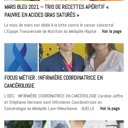
côlon
MARS BLEU 2021 – TRIO DE RECETTES APÉRITIF «
/
PAUVRE EN ACIDES GRAS SATURÉS »
Les
facteurs
Le mois de mars est dédié à la lutte contre le cancer colorectal.
de
« M
L’Equipe Transversale de Nutrition du Médipôle Hôpital …
Voir la page
risque »
Ble
202
–
Trio
de
rec
apér
FOCUS MÉTIER : INFIRMIÈRE COORDINATRICE EN
«
CANCÉROLOGIE
pau
en
L’IDEC : INFIRMIÈRE COORDINATRICE EN CANCÉROLOGIE Caroline Jaffre
aci
et Stéphanie Hermann sont Infirmières Coordinatrices en
gra
« FO
Cancérologie au Médipôle Lyon-Villeurbanne. QUELLE …
Voir la page
sat
MÉTI
» »
:
INFI