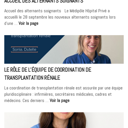
ACCUEIL DES ALTERNANTS SOIGNANTS
Accueil des alternants soignants Le Médipôle Hôpital Privé a
accueilli le 28 septembre les nouveaux alternants soignants lors
« Accueil
d’une …
Voir la page
des
alternants
soignants »
LE RÔLE DE L’ÉQUIPE DE COORDINATION DE
TRANSPLANTATION RÉNALE
La coordination de transplantation rénale est assurée par une équipe
pluridisciplinaire : infirmières, secrétaires médicales, cadres et
« Le
médecins. Ces derniers …
Voir la page
rôle
de
l’équipe
de