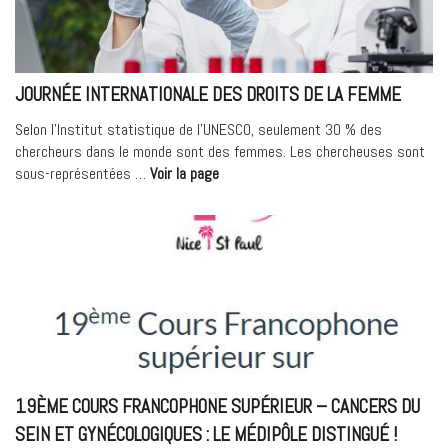
COOR
EN
CANC
JOURNÉE INTERNATIONALE DES DROITS DE LA FEMME
Selon l’Institut statistique de l’UNESCO, seulement 30 % des
chercheurs dans le monde sont des femmes. Les chercheuses sont
« Journée
sous-représentées …
Voir la page
internationale
des
droits
de
la
femme »
19ÈME COURS FRANCOPHONE SUPÉRIEUR – CANCERS DU
SEIN ET GYNÉCOLOGIQUES : LE MÉDIPÔLE DISTINGUÉ !