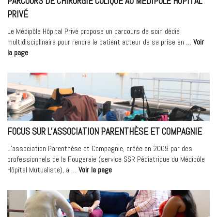
PARCOURS DE CHIRURGIE COLIQUE AU MÉDIPÔLE HÔPITAL
Soins
PRIVÉ
par
la
Le Médipôle Hôpital Privé propose un parcours de soin dédié
HAS »
multidisciplinaire pour rendre le patient acteur de sa prise en …
Voir
« Parcours
la page
de
chirurgie
colique
au
Médipôle
Hôpital
Privé »
FOCUS SUR L’ASSOCIATION PARENTHÈSE ET COMPAGNIE
L’association Parenthèse et Compagnie, créée en 2009 par des
professionnels de la Fougeraie (service SSR Pédiatrique du Médipôle
« Focus
Hôpital Mutualiste), a …
Voir la page
sur
l’association
Parenthèse
et