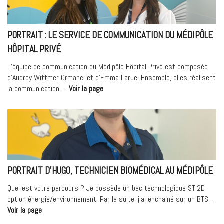
Médipôle
Hôpital
Privé »
PORTRAIT : LE SERVICE DE COMMUNICATION DU MÉDIPÔLE
HÔPITAL PRIVÉ
L’équipe de communication du Médipôle Hôpital Privé est composée
d’Audrey Wittmer Ormanci et d’Emma Larue. Ensemble, elles réalisent
« Portrait
la communication …
Voir la page
:
le
service
de
communication
du
Médipôle
PORTRAIT D’HUGO, TECHNICIEN BIOMÉDICAL AU MÉDIPÔLE
Hôpital
Privé »
Quel est votre parcours ? Je possède un bac technologique STI2D
option énergie/environnement. Par la suite, j’ai enchainé sur un BTS …
« Portrait
Voir la page
d’Hugo,