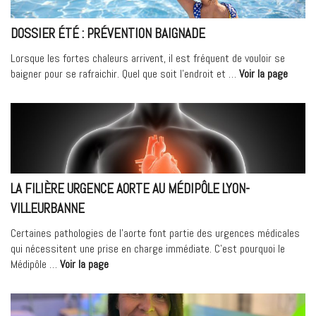
DOSSIER ÉTÉ : PRÉVENTION BAIGNADE
Lorsque les fortes chaleurs arrivent, il est fréquent de vouloir se
« DOS
baigner pour se rafraichir. Quel que soit l’endroit et …
Voir la page
ÉTÉ
:
PRÉVE
BAIGN
LA FILIÈRE URGENCE AORTE AU MÉDIPÔLE LYON-
VILLEURBANNE
Certaines pathologies de l’aorte font partie des urgences médicales
qui nécessitent une prise en charge immédiate. C’est pourquoi le
« La
Médipôle …
Voir la page
filière
Urgence
Aorte