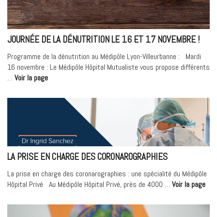
bloc
opératoire »
JOURNÉE DE LA DÉNUTRITION LE 16 ET 17 NOVEMBRE !
Programme de la dénutrition au Médipôle Lyon-Villeurbanne : Mardi
16 novembre : Le Médipôle Hôpital Mutualiste vous propose différents
« Journée
…
Voir la page
de
la
dénutrition
le
16
et
17
LA PRISE EN CHARGE DES CORONAROGRAPHIES
novembre
! »
La prise en charge des coronarographies : une spécialité du Médipôle
« L
Hôpital Privé Au Médipôle Hôpital Privé, près de 4000 …
Voir la page
pris
en
cha