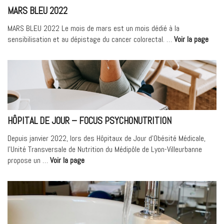
l’évolution
MARS BLEU 2022
des
ateliers
MARS BLEU 2022 Le mois de mars est un mois dédié à la
d’ETP
« Ma
sensibilisation et au dépistage du cancer colorectal. …
Voir la page
proposés
bleu
aux
2022
patients
diabétiques
de
type
1 »
HÔPITAL DE JOUR – FOCUS PSYCHONUTRITION
Depuis janvier 2022, lors des Hôpitaux de Jour d’Obésité Médicale,
l’Unité Transversale de Nutrition du Médipôle de Lyon-Villeurbanne
« Hôpital
propose un …
Voir la page
De
Jour
–
Focus
Psychonutrition »