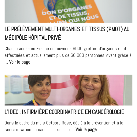
des
cor
LE PRÉLÈVEMENT MULTI-ORGANES ET TISSUS (PMOT) AU
MÉDIPÔLE HÔPITAL PRIVÉ
Chaque année en France en moyenne 6000 greffes d’organes sont
effectuées et actuellement plus de 66 000 personnes vivent grâce à
« Le
…
Voir la page
prélèvement
multi-
organes
et
tissus
(PMOT)
au
L’IDEC : INFIRMIÈRE COORDINATRICE EN CANCÉROLOGIE
Médipôle
Hôpital
Dans le cadre du mois Octobre Rose, dédié à la prévention et à la
Privé »
« L’IDEC
sensibilisation du cancer du sein, le …
Voir la page
: