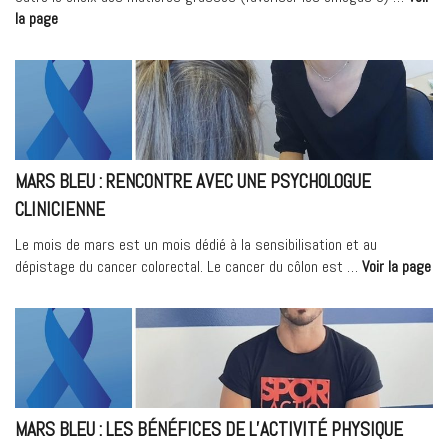
« Mars
la page
Bleu
:
Alimentation
et
cancer
du
côlon
MARS BLEU : RENCONTRE AVEC UNE PSYCHOLOGUE
/
CLINICIENNE
Les
fibres
Le mois de mars est un mois dédié à la sensibilisation et au
alimentaires »
« 
dépistage du cancer colorectal. Le cancer du côlon est …
Voir la page
Bl
:
Re
av
un
Ps
cli
MARS BLEU : LES BÉNÉFICES DE L’ACTIVITÉ PHYSIQUE