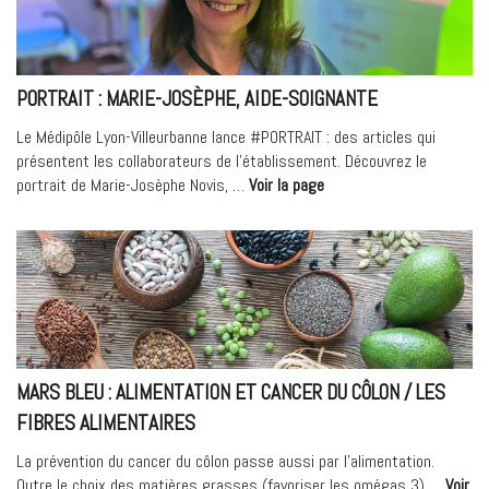
au
Médipôle
Lyon-
Villeurbanne »
PORTRAIT : MARIE-JOSÈPHE, AIDE-SOIGNANTE
Le Médipôle Lyon-Villeurbanne lance #PORTRAIT : des articles qui
présentent les collaborateurs de l’établissement. Découvrez le
« PORTRAIT
portrait de Marie-Josèphe Novis, …
Voir la page
:
Marie-
Josèphe,
Aide-
soignante »
MARS BLEU : ALIMENTATION ET CANCER DU CÔLON / LES
FIBRES ALIMENTAIRES
La prévention du cancer du côlon passe aussi par l’alimentation.
Outre le choix des matières grasses (favoriser les omégas 3) …
Voir