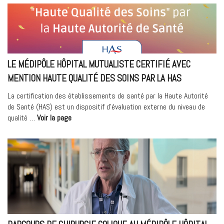
Hôpital
Privé,
certifié
Haute
qualité
des
LE MÉDIPÔLE HÔPITAL MUTUALISTE CERTIFIÉ AVEC
soins »
MENTION HAUTE QUALITÉ DES SOINS PAR LA HAS
La certification des établissements de santé par la Haute Autorité
de Santé (HAS) est un dispositif d’évaluation externe du niveau de
« Le
qualité …
Voir la page
Médipôle
Hôpital
Mutualiste
certifié
avec
mention
Haute
Qualité
des