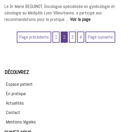
Le Dr Marie BEGUINOT, Oncologue spécialisée en gynécologie et
sénologie au Médipôle Lyon-Villeurbanne, a participé aux
« 19ème
recommandations pour la pratique …
Voir la page
Cours
Francophone
Page
Page
Page
Page
Page précédente
1
2
3
4
Page suivante
supérieur
–
Cancers
du
sein
et
DÉCOUVREZ
gynécologiques
:
Espace patient
Le
En pratique
Médipôle
Actualités
distingué
! »
Contact
Mentions légales