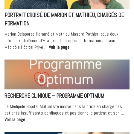
? »
PORTRAIT CROISÉ DE MARION ET MATHIEU, CHARGÉS DE
FORMATION
Marion Delaporte-Karamé et Mathieu Mascré-Pothier, tous deux
infirmiers diplômés d’État, sont chargés de formation au sein du
« Portrait
Médipôle Hôpital Privé …
Voir la page
croisé
de
Marion
et
Mathieu,
chargés
de
RECHERCHE CLINIQUE – PROGRAMME OPTIMUM
formation »
Le Médipôle Hôpital Mutualiste innove dans la prise en charge des
patients insuffisants cardiaques et positionne le patient et son …
« RECHERCHE
Voir la page
CLINIQUE
–