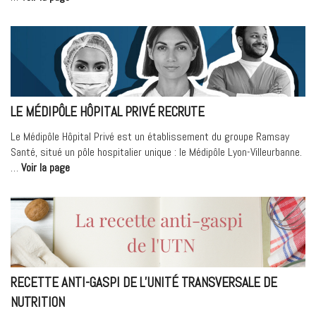
masseur
kinésithérapeute
au
MHM
participe
aux
Paralympiques
LE MÉDIPÔLE HÔPITAL PRIVÉ RECRUTE
2024
! »
Le Médipôle Hôpital Privé est un établissement du groupe Ramsay
Santé, situé un pôle hospitalier unique : le Médipôle Lyon-Villeurbanne.
« Le
…
Voir la page
Médipôle
Hôpital
Privé
recrute »
RECETTE ANTI-GASPI DE L’UNITÉ TRANSVERSALE DE
NUTRITION