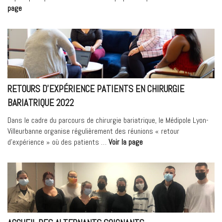
« Rencontre
page
avec
Irène,
dialysée
depuis
50
ans »
RETOURS D’EXPÉRIENCE PATIENTS EN CHIRURGIE
BARIATRIQUE 2022
Dans le cadre du parcours de chirurgie bariatrique, le Médipole Lyon-
Villeurbanne organise régulièrement des réunions « retour
« Retours
d’expérience » où des patients …
Voir la page
d’expérience
patients
en
chirurgie
bariatrique
2022 »