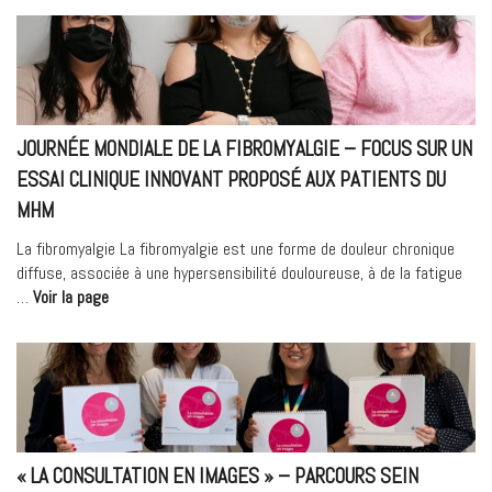
Technicien
biomédical
au
Médipôle »
JOURNÉE MONDIALE DE LA FIBROMYALGIE – FOCUS SUR UN
ESSAI CLINIQUE INNOVANT PROPOSÉ AUX PATIENTS DU
MHM
La fibromyalgie La fibromyalgie est une forme de douleur chronique
diffuse, associée à une hypersensibilité douloureuse, à de la fatigue
« Journée
…
Voir la page
mondiale
de
la
fibromyalgie
–
Focus
sur
« LA CONSULTATION EN IMAGES » – PARCOURS SEIN
un