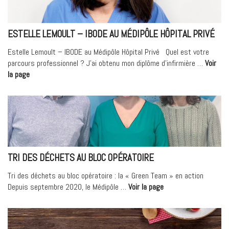
coordination
de
transplantation
ESTELLE LEMOULT – IBODE AU MÉDIPÔLE HÔPITAL PRIVÉ
rénale »
Estelle Lemoult – IBODE au Médipôle Hôpital Privé Quel est votre
parcours professionnel ? J’ai obtenu mon diplôme d’infirmière …
Voir
« Estelle
la page
Lemoult
–
IBODE
au
Médipôle
Hôpital
Privé »
TRI DES DÉCHETS AU BLOC OPÉRATOIRE
Tri des déchets au bloc opératoire : la « Green Team » en action
« Tri
Depuis septembre 2020, le Médipôle …
Voir la page
des
déchets
au