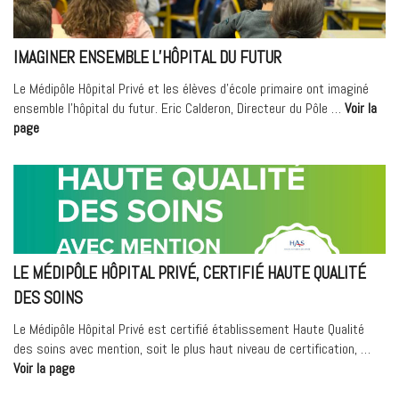
au
Médipôle
Lyon-
IMAGINER ENSEMBLE L’HÔPITAL DU FUTUR
Villeurbanne »
Le Médipôle Hôpital Privé et les élèves d’école primaire ont imaginé
ensemble l’hôpital du futur. Eric Calderon, Directeur du Pôle …
Voir la
« Imaginer
page
ensemble
l’hôpital
du
futur »
LE MÉDIPÔLE HÔPITAL PRIVÉ, CERTIFIÉ HAUTE QUALITÉ
DES SOINS
Le Médipôle Hôpital Privé est certifié établissement Haute Qualité
des soins avec mention, soit le plus haut niveau de certification, …
« Le
Voir la page
Médipôle