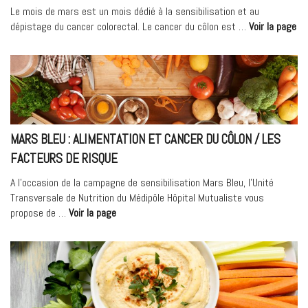
Le mois de mars est un mois dédié à la sensibilisation et au
« 
dépistage du cancer colorectal. Le cancer du côlon est …
Voir la page
Bl
:
les
bé
de
l’a
ph
MARS BLEU : ALIMENTATION ET CANCER DU CÔLON / LES
FACTEURS DE RISQUE
A l’occasion de la campagne de sensibilisation Mars Bleu, l’Unité
Transversale de Nutrition du Médipôle Hôpital Mutualiste vous
« Mars
propose de …
Voir la page
Bleu
:
Alimentation
et
cancer
du