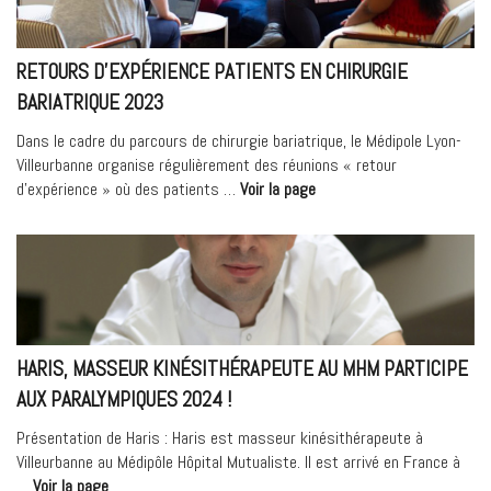
Compagnie »
RETOURS D’EXPÉRIENCE PATIENTS EN CHIRURGIE
BARIATRIQUE 2023
Dans le cadre du parcours de chirurgie bariatrique, le Médipole Lyon-
Villeurbanne organise régulièrement des réunions « retour
« Retours
d’expérience » où des patients …
Voir la page
d’expérience
patients
en
chirurgie
bariatrique
2023 »
HARIS, MASSEUR KINÉSITHÉRAPEUTE AU MHM PARTICIPE
AUX PARALYMPIQUES 2024 !
Présentation de Haris : Haris est masseur kinésithérapeute à
Villeurbanne au Médipôle Hôpital Mutualiste. Il est arrivé en France à
« Haris,
…
Voir la page