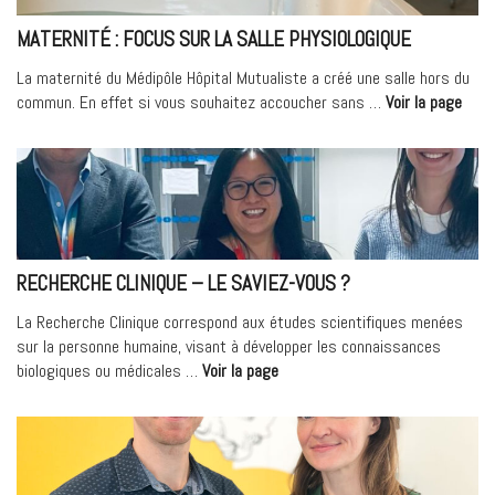
MATERNITÉ : FOCUS SUR LA SALLE PHYSIOLOGIQUE
La maternité du Médipôle Hôpital Mutualiste a créé une salle hors du
« MA
commun. En effet si vous souhaitez accoucher sans …
Voir la page
:
Focu
sur
la
salle
physi
RECHERCHE CLINIQUE – LE SAVIEZ-VOUS ?
La Recherche Clinique correspond aux études scientifiques menées
sur la personne humaine, visant à développer les connaissances
« RECHERCHE
biologiques ou médicales …
Voir la page
CLINIQUE
–
Le
saviez-
vous