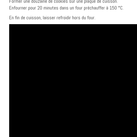
Former une douzaine de cookies sur une plaque de cuisson.
Enfourner pour 20 minutes dans un four préchauffer à 150 °C.
En fin de cuisson, laisser refroidir hors du four.