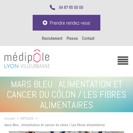
04 87 65 00 00
Prendre rendez-vous
Recrutement
Presse
Contact
MARS BLEU : ALIMENTATION ET
CANCER DU CÔLON / LES FIBRES
ALIMENTAIRES
Accueil
>
ARTICLES
>
Mars Bleu : Alimentation et cancer du côlon / Les fibres alimentaires