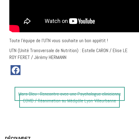
Toute l’équipe de l’UTN vous souhaite un bon appétit !
UTN (Unité Transversale de Nutrition) : Estelle CARON / Elise LE
ROY FERET / Jérémy HERMANN
Article
Mars Bleu : Rencontre avec une Psychologue clinicienne
précédent
Article
COVID / Réanimation au Médipôle Lyon-Villeurbanne
:
suivant
:
DÉCOUVREZ