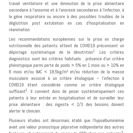
travail ventilatoire et une diminution de la prise alimentaire
secondaire à l’anosmie et à l’anorexie secondaires à l’infection, à
la gêne respiratoire ou encore à des possibles troubles de la
déglutition post extubation en cas d’hospitalisation en
réanimation.
Les recommandations européennes sur la prise en charge
nutritionnelle des patients atteint de COVID19 préconisent un
1
dépistage systématique de la dénutrition
. Les critères
diagnostics sont les critères habituels : présence d’un critère
phénotypique parmi perte de poids > 5% en 1 mois ou > 10% en
6 mois et/ou IMC < 18,5kg/m² et/ou réduction de la masse
musculaire associé à un critère étiologique – l’infection à
COVID19 étant considérée comme un critère étiologique
2
suffisant
. Il convient donc de peser systématiquement ces
patients à leur entrée en hospitalisation et de surveiller leur
prise alimentaire : des ingesta < 2/3 des besoins doivent
alerter le clinicien.
Plusieurs études ont désormais établi que l’hypoalbuminémie
avait une valeur pronostique péjorative indépendante des autres
3