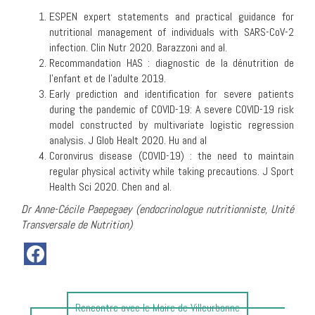
ESPEN expert statements and practical guidance for
nutritional management of individuals with SARS-CoV-2
infection. Clin Nutr 2020. Barazzoni and al.
Recommandation HAS : diagnostic de la dénutrition de
l’enfant et de l’adulte 2019.
Early prediction and identification for severe patients
during the pandemic of COVID-19: A severe COVID-19 risk
model constructed by multivariate logistic regression
analysis. J Glob Healt 2020. Hu and al
Coronvirus disease (COVID-19) : the need to maintain
regular physical activity while taking precautions. J Sport
Health Sci 2020. Chen and al.
Dr Anne-Cécile Paepegaey (endocrinologue nutritionniste, Unité
Transversale de Nutrition)
Article
Rencontre avec le Maire de Villeurbanne