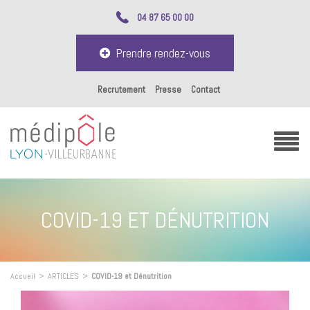
04 87 65 00 00
Prendre rendez-vous
Recrutement
Presse
Contact
COVID-19 ET DÉNUTRITION
Accueil
>
ARTICLES
>
COVID-19 et Dénutrition