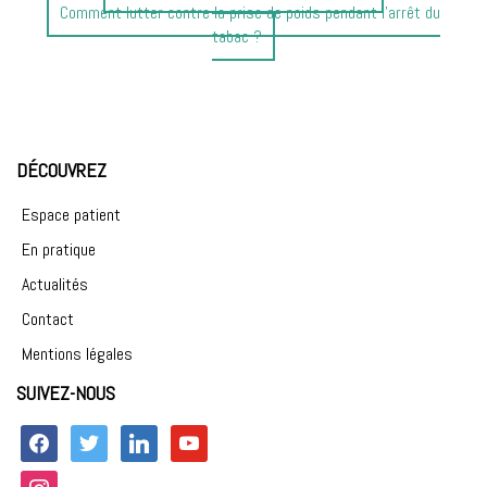
Article
précédent
Comment lutter contre la prise de poids pendant l’arrêt du
suivant
:
tabac ?
:
DÉCOUVREZ
Espace patient
En pratique
Actualités
Contact
Mentions légales
SUIVEZ-NOUS
facebook
twitter
linkedin
youtube
instagram