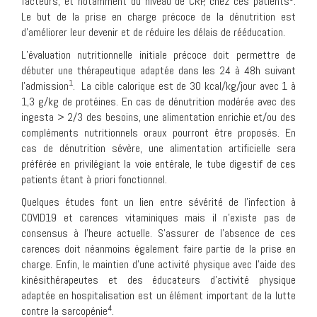
facteurs, et notamment du niveau de CRP, chez ces patients
.
Le but de la prise en charge précoce de la dénutrition est
d’améliorer leur devenir et de réduire les délais de rééducation.
L’évaluation nutritionnelle initiale précoce doit permettre de
débuter une thérapeutique adaptée dans les 24 à 48h suivant
1
l’admission
. La cible calorique est de 30 kcal/kg/jour avec 1 à
1,3 g/kg de protéines. En cas de dénutrition modérée avec des
ingesta > 2/3 des besoins, une alimentation enrichie et/ou des
compléments nutritionnels oraux pourront être proposés. En
cas de dénutrition sévère, une alimentation artificielle sera
préférée en privilégiant la voie entérale, le tube digestif de ces
patients étant à priori fonctionnel.
Quelques études font un lien entre sévérité de l’infection à
COVID19 et carences vitaminiques mais il n’existe pas de
consensus à l’heure actuelle. S’assurer de l’absence de ces
carences doit néanmoins également faire partie de la prise en
charge. Enfin, le maintien d’une activité physique avec l’aide des
kinésithérapeutes et des éducateurs d’activité physique
adaptée en hospitalisation est un élément important de la lutte
4
contre la sarcopénie
.