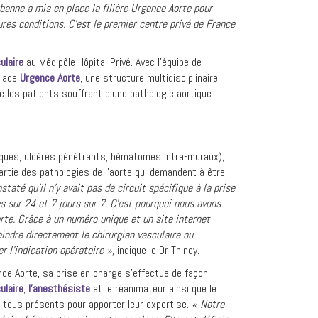
banne a mis en place la filière Urgence Aorte pour
ures conditions. C’est le premier centre privé de France
ulaire
au Médipôle Hôpital Privé. Avec l’équipe de
place
Urgence Aorte
, une structure multidisciplinaire
e les patients souffrant d’une pathologie aortique
ques, ulcères pénétrants, hématomes intra-muraux),
artie des pathologies de l’aorte qui demandent à être
taté qu’il n’y avait pas de circuit spécifique à la prise
s sur 24 et 7 jours sur 7. C’est pourquoi nous avons
Aorte. Grâce à un numéro unique et un site internet
joindre directement le chirurgien vasculaire ou
 l’indication opératoire »,
indique le Dr Thiney.
nce Aorte, sa prise en charge s’effectue de façon
ulaire
,
l’anesthésiste
et le réanimateur ainsi que le
t tous présents pour apporter leur expertise.
« Notre