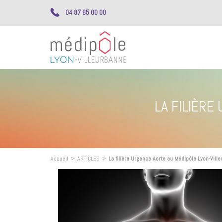
04 87 65 00 00
LA FILIÈRE
Accueil
>
ARTICLES
>
La filière Urgence Aorte au Médipôle Lyon-Vill