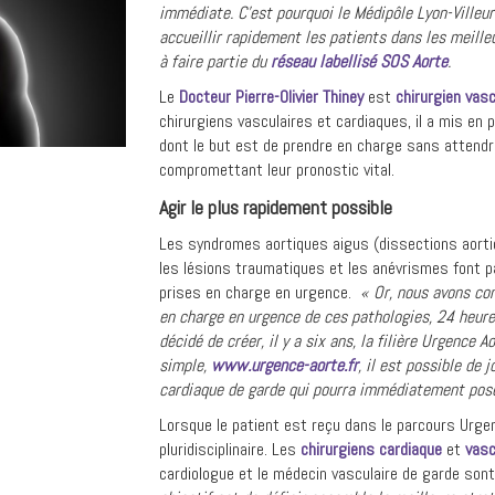
immédiate. C’est pourquoi le Médipôle Lyon-Villeur
accueillir rapidement les patients dans les meille
à faire partie du
réseau labellisé SOS Aorte
.
Le
Docteur Pierre-Olivier Thiney
est
chirurgien vasc
chirurgiens vasculaires et cardiaques, il a mis en 
dont le but est de prendre en charge sans attendr
compromettant leur pronostic vital.
Agir le plus rapidement possible
Les syndromes aortiques aigus (dissections aorti
les lésions traumatiques et les anévrismes font p
prises en charge en urgence.
« Or, nous avons cons
en charge en urgence de ces pathologies, 24 heure
décidé de créer, il y a six ans, la filière Urgence 
simple,
www.urgence-aorte.fr
, il est possible de 
cardiaque de garde qui pourra immédiatement poser
Lorsque le patient est reçu dans le parcours Urge
pluridisciplinaire. Les
chirurgiens cardiaque
et
vasc
cardiologue et le médecin vasculaire de garde son