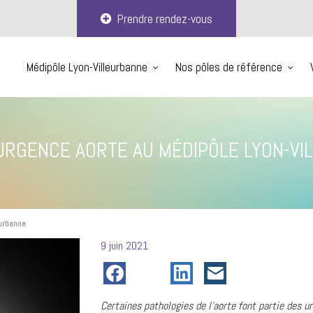
Prendre rendez-vous
Médipôle Lyon-Villeurbanne
Nos pôles de référence
 URGENCE AORTE AU MÉDIPÔLE LYON-V
eurbanne
Posté
9 juin 2021
le
Certaines pathologies de l’aorte font partie des 