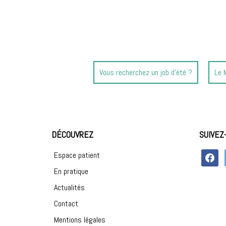
Article
Arti
Vous recherchez un job d’été ?
Le 
précédent
sui
:
:
DÉCOUVREZ
SUIVEZ
faceboo
Espace patient
En pratique
Actualités
Contact
Mentions légales