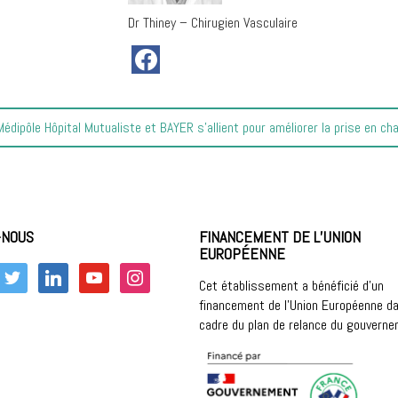
Dr Thiney – Chirugien Vasculaire
cle
Médipôle Hôpital Mutualiste et BAYER s’allient pour améliorer la prise en c
vant
-NOUS
FINANCEMENT DE L’UNION
EUROPÉENNE
k
twitter
linkedin
youtube
instagram
Cet établissement a bénéficié d’un
financement de l’Union Européenne da
cadre du plan de relance du gouvern