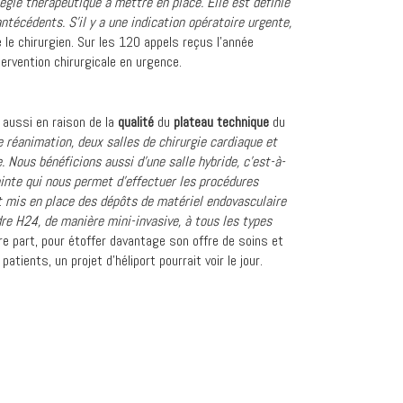
tégie thérapeutique à mettre en place. Elle est définie
ntécédents. S’il y a une indication opératoire urgente,
e le chirurgien. Sur les 120 appels reçus l’année
ervention chirurgicale en urgence.
t aussi en raison de la
qualité
du
plateau technique
du
e réanimation, deux salles de chirurgie cardiaque et
. Nous bénéficions aussi d’une salle hybride, c’est-à-
pointe qui nous permet d’effectuer les procédures
 mis en place des dépôts de matériel endovasculaire
re H24, de manière mini-invasive, à tous les types
re part, pour étoffer davantage son offre de soins et
tients, un projet d’héliport pourrait voir le jour.