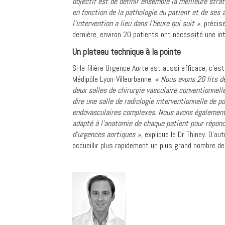
objectif est de définir ensemble la meilleure stra
en fonction de la pathologie du patient et de ses a
l’intervention a lieu dans l’heure qui suit »
, précis
dernière, environ 20 patients ont nécessité une int
Un plateau technique à la pointe
Si la filière Urgence Aorte est aussi efficace, c’es
Médipôle Lyon-Villeurbanne.
« Nous
avons 20 lits d
deux salles de chirurgie vasculaire conventionnelle
dire une salle de radiologie interventionnelle de 
endovasculaires complexes. Nous avons également
adapté à l’anatomie de chaque patient pour répond
d’urgences aortiques »,
explique le Dr Thiney
.
D’aut
accueillir plus rapidement un plus grand nombre de pa