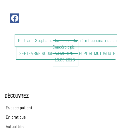
Article
Portrait : Stéphanie Hermann, Infirmière Coordinatrice en
précédent
Cancérologie
:
Article
SEPTEMBRE ROUGE AU MEDIPOLE HOPITAL MUTUALISTE
suivant
-19.09.2023
:
DÉCOUVREZ
Espace patient
En pratique
Actualités