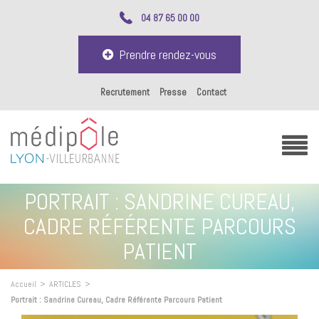
04 87 65 00 00
Prendre rendez-vous
Recrutement
Presse
Contact
PORTRAIT : SANDRINE CUREAU,
CADRE RÉFÉRENTE PARCOURS
PATIENT
Accueil
>
ARTICLES
>
Portrait : Sandrine Cureau, Cadre Référente Parcours Patient