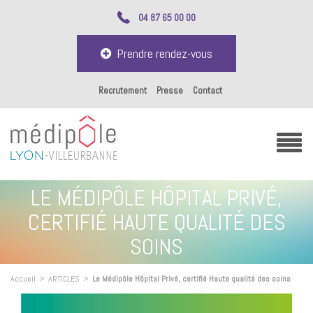
04 87 65 00 00
Prendre rendez-vous
Recrutement
Presse
Contact
LE MÉDIPÔLE HÔPITAL PRIVÉ,
CERTIFIÉ HAUTE QUALITÉ DES
SOINS
Accueil
>
ARTICLES
>
Le Médipôle Hôpital Privé, certifié Haute qualité des soins