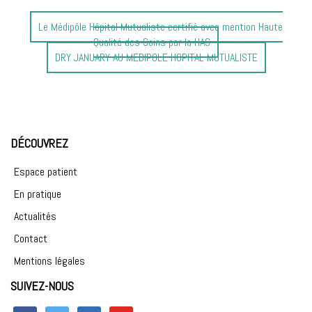
Article
Le Médipôle Hôpital Mutualiste certifié avec mention Haute
précédent
Qualité des Soins par la HAS
:
Article
DRY JANUARY AU MEDIPOLE HOPITAL MUTUALISTE
suivant
:
DÉCOUVREZ
Espace patient
En pratique
Actualités
Contact
Mentions légales
SUIVEZ-NOUS