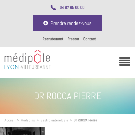
04 87 65 00 00
Prendre rendez-vous
Recrutement
Presse
Contact
DR ROCCA PIERRE
Accueil
>
Médecins
>
Gastro entérologie
>
Dr ROCCA Pierre