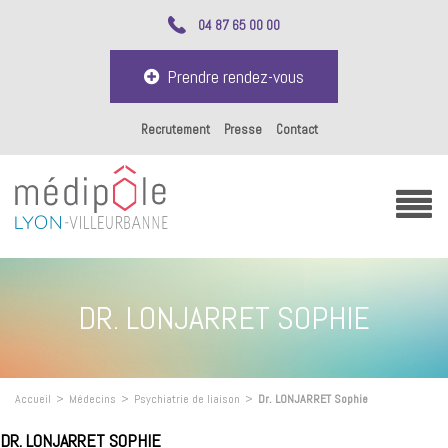
04 87 65 00 00
Prendre rendez-vous
Recrutement
Presse
Contact
DR. LONJARRET SOPHIE
Accueil
>
Médecins
>
Psychiatrie de liaison
>
Dr. LONJARRET Sophie
DR. LONJARRET SOPHIE