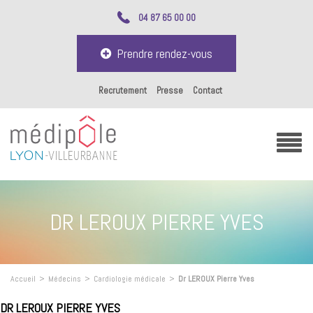
04 87 65 00 00
Prendre rendez-vous
Recrutement
Presse
Contact
DR LEROUX PIERRE YVES
Accueil
>
Médecins
>
Cardiologie médicale
>
Dr LEROUX Pierre Yves
DR LEROUX PIERRE YVES