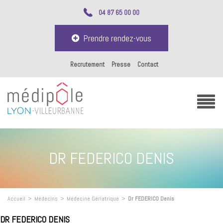
04 87 65 00 00
Prendre rendez-vous
Recrutement
Presse
Contact
DR FEDERICO DENIS
Accueil
>
Médecins
>
Médecine Gériatrique
>
Dr FEDERICO Denis
DR FEDERICO DENIS