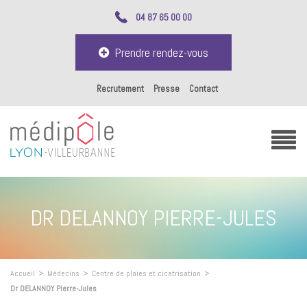
04 87 65 00 00
Prendre rendez-vous
Recrutement
Presse
Contact
DR DELANNOY PIERRE-JULES
Accueil
>
Médecins
>
Centre de plaies et cicatrisation
>
Dr DELANNOY Pierre-Jules