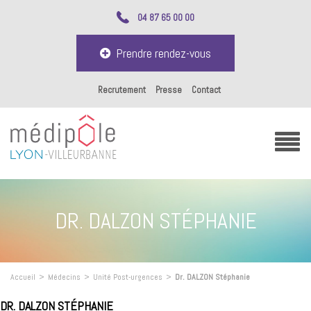
04 87 65 00 00
Prendre rendez-vous
Recrutement
Presse
Contact
DR. DALZON STÉPHANIE
Accueil
>
Médecins
>
Unité Post-urgences
>
Dr. DALZON Stéphanie
DR. DALZON STÉPHANIE