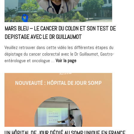
L’A
20
AU
TIT
MARS BLEU – LE CANCER DU COLON ET SON TEST DE
DE
DO
DEPISTAGE AVEC LE DR GUILLAUMOT
202
Veuillez retrouver dans cette vidéo les différentes étapes du
dépistage du cancer colorectal avec le Dr Guillaumot, Gastro-
« MARS
entérologue et oncologue …
Voir la page
BLEU
–
LE
CANCER
DU
COLON
ET
SON
TEST
DE
UN HÔPITAL DE JOUR DÉDIÉ AU SOMP, UNIQUE EN FRANCE
DEPISTAGE