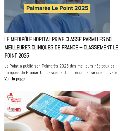
:
le
rôle
du
numérique
dans
LE MEDIPÔLE HOPITAL PRIVE CLASSE PARMI LES 50
le
renforcement
MEILLEURES CLINIQUES DE FRANCE – CLASSEMENT LE
du
POINT 2025
lien
ville–
Le Point a publié son Palmarès 2025 des meilleurs hôpitaux et
hôpital »
cliniques de France. Un classement qui récompense une nouvelle …
« LE
Voir la page
MEDIPÔLE
HOPITAL
PRIVE
CLASSE
PARMI
LES
50
MEILLEURES