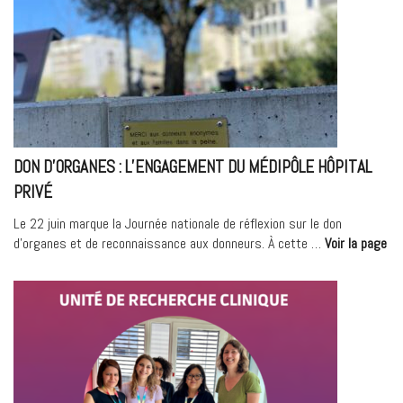
Villeurbanne
devient
«
Hôpital
Ambassadeur
du
don
d’organes » »
DON D’ORGANES : L’ENGAGEMENT DU MÉDIPÔLE HÔPITAL
PRIVÉ
Le 22 juin marque la Journée nationale de réflexion sur le don
« 
d’organes et de reconnaissance aux donneurs. À cette …
Voir la page
d’
:
l’
du
Mé
Hôp
Pri