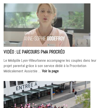
protéger
votre
santé
face
aux
perturbateurs
endocriniens
! »
VIDÉO : LE PARCOURS PMA PROCRÉO
Le Médipôle Lyon-Villeurbanne accompagne les couples dans leur
projet parental grâce à son service dédié à la Procréation
« Vidéo
Médicalement Assistée …
Voir la page
:
Le
parcours
PMA
Procréo »