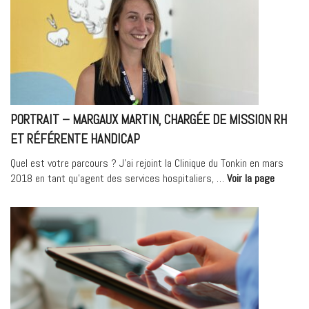
ciblées
de
la
prostate
au
Médipôle
Hôpital
PORTRAIT – MARGAUX MARTIN, CHARGÉE DE MISSION RH
Privé »
ET RÉFÉRENTE HANDICAP
Quel est votre parcours ? J’ai rejoint la Clinique du Tonkin en mars
« Portra
2018 en tant qu’agent des services hospitaliers, …
Voir la page
–
Margaux
MARTIN,
Chargée
de
mission
RH
et