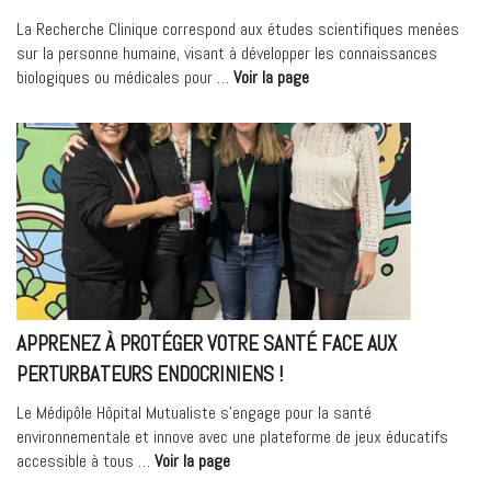
La Recherche Clinique correspond aux études scientifiques menées
sur la personne humaine, visant à développer les connaissances
« Unité
biologiques ou médicales pour …
Voir la page
de
Recherche
Clinique
au
Médipôle
Hôpital
Mutualiste »
APPRENEZ À PROTÉGER VOTRE SANTÉ FACE AUX
PERTURBATEURS ENDOCRINIENS !
Le Médipôle Hôpital Mutualiste s’engage pour la santé
environnementale et innove avec une plateforme de jeux éducatifs
« Apprenez
accessible à tous …
Voir la page
à