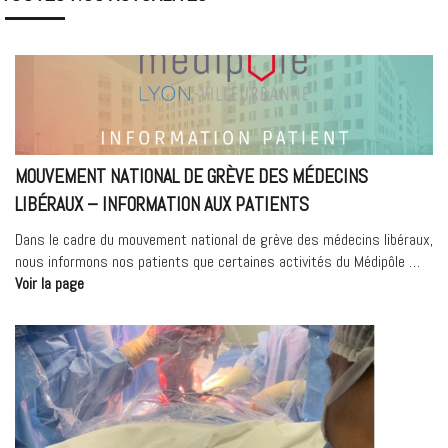
MOUVEMENT NATIONAL DE GRÈVE DES MÉDECINS
LIBÉRAUX – INFORMATION AUX PATIENTS
Dans le cadre du mouvement national de grève des médecins libéraux,
nous informons nos patients que certaines activités du Médipôle …
« Mouvement
Voir la page
national
de
grève
des
médecins
libéraux
–