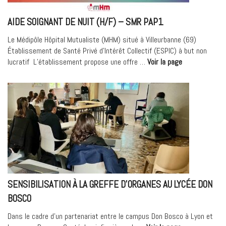
Adulte »
AIDE SOIGNANT DE NUIT (H/F) – SMR PAP1
Le Médipôle Hôpital Mutualiste (MHM) situé à Villeurbanne (69)
Établissement de Santé Privé d’Intérêt Collectif (ESPIC) à but non
« Aide
lucratif L’établissement propose une offre …
Voir la page
Soignant
de
nuit
(H/F)
–
SMR
PAP1 »
SENSIBILISATION À LA GREFFE D’ORGANES AU LYCÉE DON
BOSCO
Dans le cadre d’un partenariat entre le campus Don Bosco à Lyon et