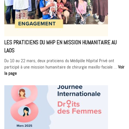
compost
dans
nos
établissements
de
santé
LES PRATICIENS DU MHP EN MISSION HUMANITAIRE AU
! »
LAOS
Du 10 au 22 mars, deux praticiens du Médipôle Hôpital Privé ont
participé à une mission humanitaire de chirurgie maxillo-faciale …
Voir
« Les
la page
praticiens
du
MHP
en
mission
humanitaire
au
Laos »