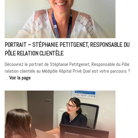
Lyon
Ramsay
Santé »
PORTRAIT – STÉPHANIE PETITGENET, RESPONSABLE DU
PÔLE RELATION CLIENTÈLE
Découvrez le portrait de Stéphanie Petitgenet, Responsable du Pôle
relation clientèle au Médipôle Hôpital Privé Quel est votre parcours ?
« Portrait
…
Voir la page
–
Stéphanie
Petitgenet,
Responsable
du
Pôle
relation
clientèle »