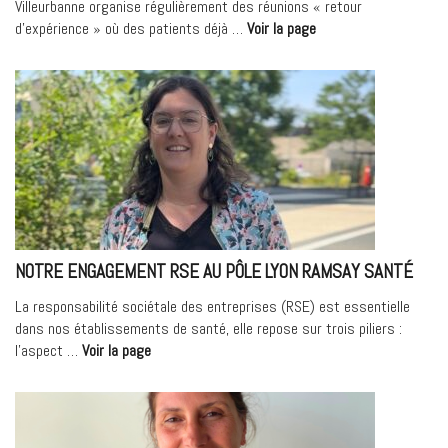
Villeurbanne organise régulièrement des réunions « retour
le
« Chirurgie
d’expérience » où des patients déjà …
Voir la page
9
bariatrique
octobre »
–
Retours
d’expérience
patients »
NOTRE ENGAGEMENT RSE AU PÔLE LYON RAMSAY SANTÉ
La responsabilité sociétale des entreprises (RSE) est essentielle
dans nos établissements de santé, elle repose sur trois piliers :
« Notre
l’aspect …
Voir la page
engagement
RSE
au
Pôle