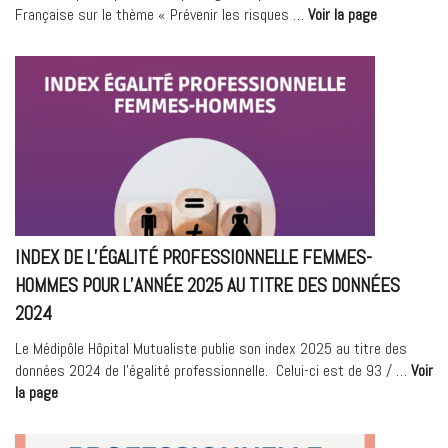
« PRÉVENIR
Française sur le thème « Prévenir les risques …
Voir la page
LES
RISQUES
CHIMIQUES
EN
PÉRINATALI
:
STRATÉGIES
ET
PRATIQUES
POUR
INDEX DE L’ÉGALITÉ PROFESSIONNELLE FEMMES-
LES
PROFESSIO
HOMMES POUR L’ANNÉE 2025 AU TITRE DES DONNÉES
DE
2024
SANTÉ »
Le Médipôle Hôpital Mutualiste publie son index 2025 au titre des
données 2024 de l’égalité professionnelle. Celui-ci est de 93 / …
Voir
« Index
la page
de
l’égalité