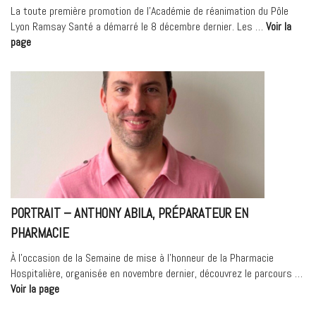
maternité
La toute première promotion de l’Académie de réanimation du Pôle
du
Lyon Ramsay Santé a démarré le 8 décembre dernier. Les …
Voir la
MHM »
« Lancement
page
de
l’Académie
de
réanimation »
PORTRAIT – ANTHONY ABILA, PRÉPARATEUR EN
PHARMACIE
À l’occasion de la Semaine de mise à l’honneur de la Pharmacie
Hospitalière, organisée en novembre dernier, découvrez le parcours …
« Portrait
Voir la page
–