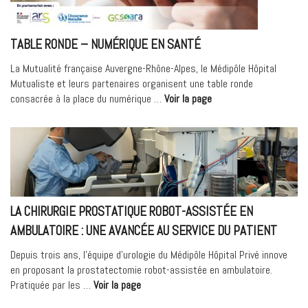
CLINIQUES
DE
TABLE RONDE – NUMÉRIQUE EN SANTÉ
FRANCE
–
La Mutualité française Auvergne-Rhône-Alpes, le Médipôle Hôpital
CLASSEMENT
Mutualiste et leurs partenaires organisent une table ronde
LE
« Table
consacrée à la place du numérique …
Voir la page
POINT
ronde
2025 »
–
Numérique
en
santé »
LA CHIRURGIE PROSTATIQUE ROBOT-ASSISTÉE EN
AMBULATOIRE : UNE AVANCÉE AU SERVICE DU PATIENT
Depuis trois ans, l’équipe d’urologie du Médipôle Hôpital Privé innove
en proposant la prostatectomie robot-assistée en ambulatoire.
« La
Pratiquée par les …
Voir la page
chirurgie