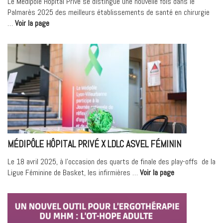
Le Médipôle Hôpital Privé se distingue une nouvelle fois dans le
Palmarès 2025 des meilleurs établissements de santé en chirurgie
« Palmarès
…
Voir la page
2025
de
la
chirurgie
lyonnaise
–
Mag2Lyon »
MÉDIPÔLE HÔPITAL PRIVÉ X LDLC ASVEL FÉMININ
Le 18 avril 2025, à l’occasion des quarts de finale des play-offs de la
« Médipôle
Ligue Féminine de Basket, les infirmières …
Voir la page
Hôpital
Privé
x
LDLC