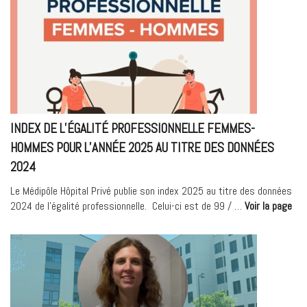
professionnelle
femmes-
hommes
pour
l’année
2025
au
titre
INDEX DE L’ÉGALITÉ PROFESSIONNELLE FEMMES-
des
données
HOMMES POUR L’ANNÉE 2025 AU TITRE DES DONNÉES
2024 »
2024
Le Médipôle Hôpital Privé publie son index 2025 au titre des données
« I
2024 de l’égalité professionnelle. Celui-ci est de 99 / …
Voir la page
DE
L’É
PRO
FE
HO
PO