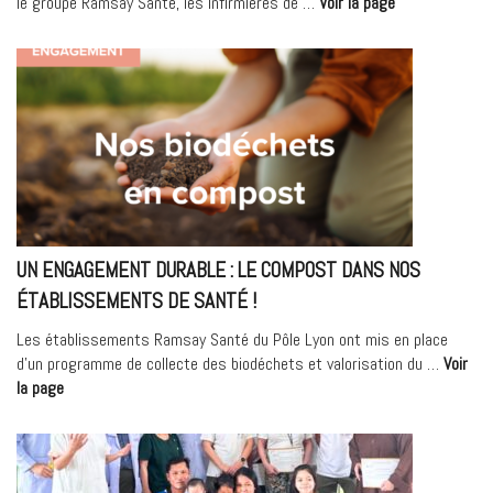
« Sensibilisati
le groupe Ramsay Santé, les infirmières de …
Voir la page
à
la
greffe
d’organes
au
lycée
Don
Bosco »
UN ENGAGEMENT DURABLE : LE COMPOST DANS NOS
ÉTABLISSEMENTS DE SANTÉ !
Les établissements Ramsay Santé du Pôle Lyon ont mis en place
d’un programme de collecte des biodéchets et valorisation du …
Voir
« Un
la page
engagement
durable
:
le