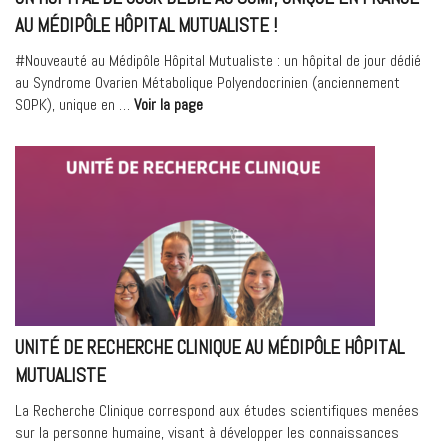
AVEC
AU MÉDIPÔLE HÔPITAL MUTUALISTE !
LE
#Nouveauté au Médipôle Hôpital Mutualiste : un hôpital de jour dédié
DR
au Syndrome Ovarien Métabolique Polyendocrinien (anciennement
GUILLAUMOT »
« Un
SOPK), unique en …
Voir la page
hôpital
de
jour
dédié
au
SOMP,
unique
en
France
au
UNITÉ DE RECHERCHE CLINIQUE AU MÉDIPÔLE HÔPITAL
Médipôle
Hôpital
MUTUALISTE
Mutualiste
La Recherche Clinique correspond aux études scientifiques menées
! »
sur la personne humaine, visant à développer les connaissances