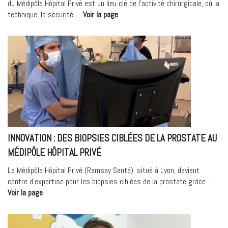
du Médipôle Hôpital Privé est un lieu clé de l’activité chirurgicale, où la
« En
technique, la sécurité …
Voir la page
vidéo :
le
bloc
opératoire
du
Médipôle
Hôpital
Privé »
INNOVATION : DES BIOPSIES CIBLÉES DE LA PROSTATE AU
MÉDIPÔLE HÔPITAL PRIVÉ
Le Médipôle Hôpital Privé (Ramsay Santé), situé à Lyon, devient
centre d’expertise pour les biopsies ciblées de la prostate grâce …
« Innovation
Voir la page
:
des
biopsies