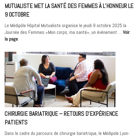
MUTUALISTE MET LA SANTÉ DES FEMMES À L’HONNEUR LE
9 OCTOBRE
Le Médipôle Hôpital Mutualiste organise le jeudi 9 octobre 2025 la
Journée des Femmes «Mon corps, ma santé», un événement …
Voir
« Prévention
la page
à
Villeurbanne
:
Le
Médipôle
Hôpital
Mutualiste
met
la
santé
CHIRURGIE BARIATRIQUE – RETOURS D’EXPÉRIENCE
des
femmes
PATIENTS
à
Dans le cadre du parcours de chirurgie bariatrique, le Médipole Lyon-
l’honneur