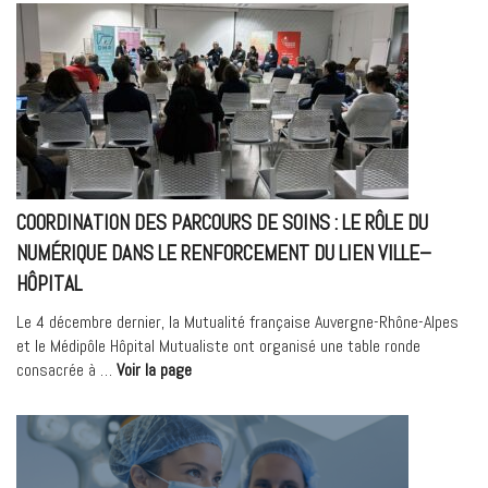
Anthony
Abila,
Préparateur
en
pharmacie »
COORDINATION DES PARCOURS DE SOINS : LE RÔLE DU
NUMÉRIQUE DANS LE RENFORCEMENT DU LIEN VILLE–
HÔPITAL
Le 4 décembre dernier, la Mutualité française Auvergne-Rhône-Alpes
et le Médipôle Hôpital Mutualiste ont organisé une table ronde
« Coordination
consacrée à …
Voir la page
des
parcours
de
soins