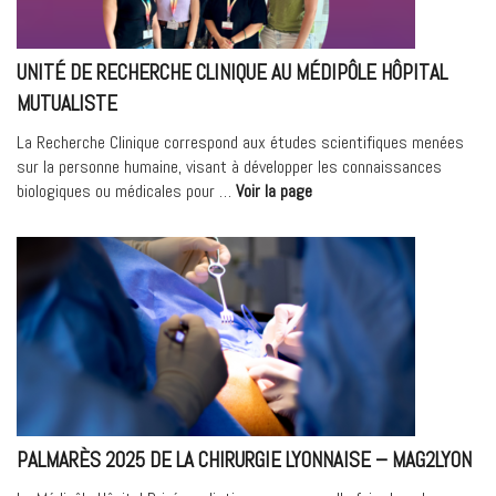
UNITÉ DE RECHERCHE CLINIQUE AU MÉDIPÔLE HÔPITAL
MUTUALISTE
La Recherche Clinique correspond aux études scientifiques menées
sur la personne humaine, visant à développer les connaissances
« Unité
biologiques ou médicales pour …
Voir la page
de
Recherche
Clinique
au
Médipôle
Hôpital
Mutualiste »
PALMARÈS 2025 DE LA CHIRURGIE LYONNAISE – MAG2LYON