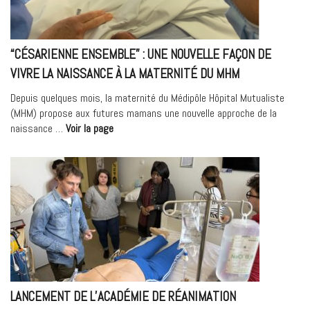
Information
aux
patients »
“CÉSARIENNE ENSEMBLE” : UNE NOUVELLE FAÇON DE
VIVRE LA NAISSANCE À LA MATERNITÉ DU MHM
Depuis quelques mois, la maternité du Médipôle Hôpital Mutualiste
(MHM) propose aux futures mamans une nouvelle approche de la
« “Césarienne
naissance …
Voir la page
Ensemble”
:
une
nouvelle
façon
de
vivre
la
naissance
à
LANCEMENT DE L’ACADÉMIE DE RÉANIMATION
la