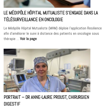
Référen
Handica
LE MÉDIPÔLE HÔPITAL MUTUALISTE S’ENGAGE DANS LA
TÉLÉSURVEILLANCE EN ONCOLOGIE
Le Médipôle Hôpital Mutualiste (MHM) déploie l’application Resilience
afin d’améliorer le suivi à distance des patients en oncologie sous
« Le
thérapie …
Voir la page
Médipôle
Hôpital
Mutualiste
s’engage
dans
la
télésurveillance
en
oncologie »
PORTRAIT – DR ANNE-LAURE PROUST, CHIRURGIEN
DIGESTIF