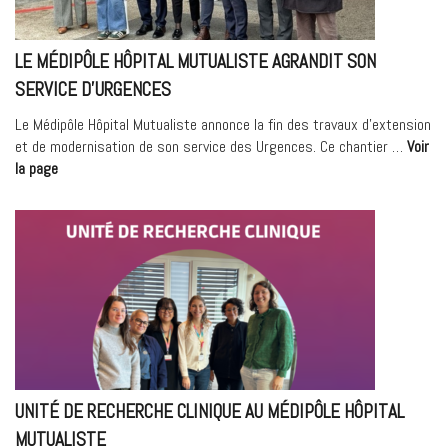
LE MÉDIPÔLE HÔPITAL MUTUALISTE AGRANDIT SON
SERVICE D’URGENCES
Le Médipôle Hôpital Mutualiste annonce la fin des travaux d’extension
et de modernisation de son service des Urgences. Ce chantier …
Voir
« Le
la page
Médipôle
Hôpital
Mutualiste
agrandit
son
service
d’Urgences »
UNITÉ DE RECHERCHE CLINIQUE AU MÉDIPÔLE HÔPITAL
MUTUALISTE