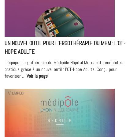
ASVEL
Féminin »
UN NOUVEL OUTIL POUR L’ERGOTHÉRAPIE DU MHM : L’OT-
HOPE ADULTE
L’équipe d’ergothérapie du Médipôle Hôpital Mutualiste enrichit sa
pratique grâce à un nouvel outil : l’OT-Hope Adulte. Conçu pour
« Un
favoriser …
Voir la page
nouvel
outil
pour
l’ergothérapie
du
MHM
:
l’OT-
Hope