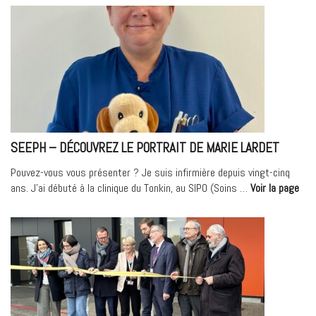
prostatique
robot-
assistée
en
ambulatoire
:
une
avancée
au
SEEPH – DÉCOUVREZ LE PORTRAIT DE MARIE LARDET
service
du
Pouvez-vous vous présenter ? Je suis infirmière depuis vingt-cinq
patient »
« S
ans. J’ai débuté à la clinique du Tonkin, au SIPO (Soins …
Voir la page
–
Déc
le
port
de
Mar
LAR