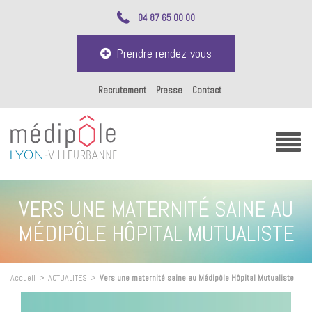
04 87 65 00 00
Prendre rendez-vous
Recrutement
Presse
Contact
VERS UNE MATERNITÉ SAINE AU
MÉDIPÔLE HÔPITAL MUTUALISTE
Accueil
>
ACTUALITES
>
Vers une maternité saine au Médipôle Hôpital Mutualiste