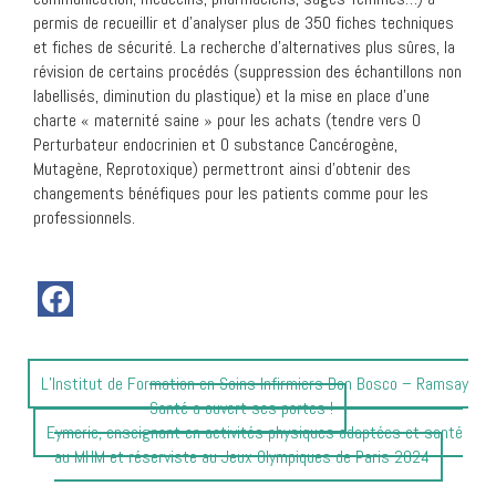
permis de recueillir et d’analyser plus de 350 fiches techniques
et fiches de sécurité. La recherche d’alternatives plus sûres, la
révision de certains procédés (suppression des échantillons non
labellisés, diminution du plastique) et la mise en place d’une
charte « maternité saine » pour les achats (tendre vers 0
Perturbateur endocrinien et 0 substance Cancérogène,
Mutagène, Reprotoxique) permettront ainsi d’obtenir des
changements bénéfiques pour les patients comme pour les
professionnels.
Article
L’Institut de Formation en Soins Infirmiers Don Bosco – Ramsay
précédent
Santé a ouvert ses portes !
:
Article
Eymeric, enseignant en activités physiques adaptées et santé
suivant
au MHM et réserviste au Jeux Olympiques de Paris 2024
: