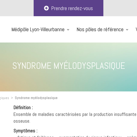
Prendre rendez-vous
Médipôle Lyon-Villeurbanne
Nos pôles de référence
SYNDROME MYÉLODYSPLASIQUE
giques
>
Syndrome myélodysplasique
Définition :
Ensemble de maladies caractérisées par la production insuffisante
osseuse.
Symptômes :