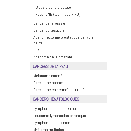
Biopsie de la prostate
Focal ONE (technique HIFU)
Cancer de la vessie
Cancer du testicule
Adénomectomie prostatique par voie
haute
PSA
Adénome de la prostate
CANCERS DE LA PEAU
Mélanome cutané
Carcinome basocellulaire
Carcinome épidermoïde cutané
CANCERS HÉMATOLOGIQUES
Lymphome non hodgkinien
Leucémie lymphoides chronique
Lymphome hodgkinien
Myélome multiples