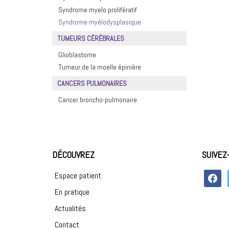
Syndrome myelo prolifératif
Syndrome myélodysplasique
TUMEURS CÉRÉBRALES
Glioblastome
Tumeur de la moelle épinière
CANCERS PULMONAIRES
Cancer broncho-pulmonaire
DÉCOUVREZ
SUIVEZ
faceboo
Espace patient
En pratique
Actualités
Contact