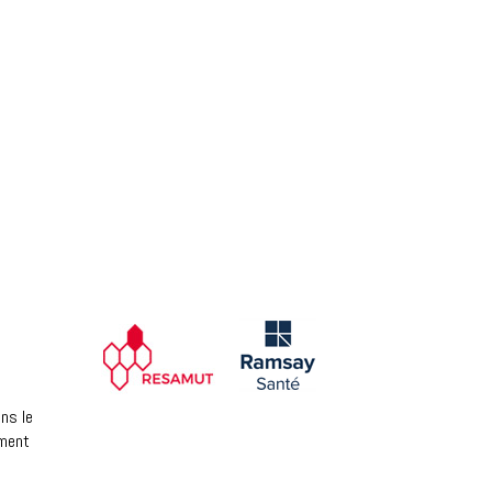
ns le
ement