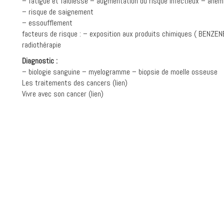
– fatigue et faiblesse – augmentation du risque infectieux – aném
– risque de saignement
– essoufflement
facteurs de risque : – exposition aux produits chimiques ( BENZEN
radiothérapie
Diagnostic :
– biologie sanguine – myelogramme – biopsie de moelle osseuse
Les traitements des cancers (lien)
Vivre avec son cancer (lien)