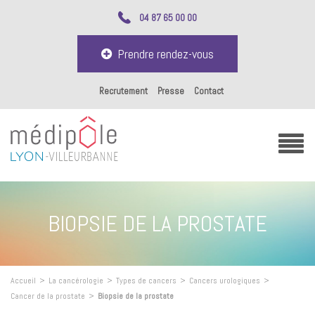
04 87 65 00 00
Prendre rendez-vous
Recrutement
Presse
Contact
BIOPSIE DE LA PROSTATE
Accueil
>
La cancérologie
>
Types de cancers
>
Cancers urologiques
>
Cancer de la prostate
>
Biopsie de la prostate