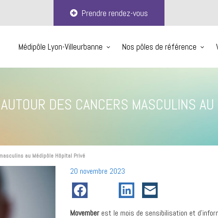
Prendre rendez-vous
Médipôle Lyon-Villeurbanne
Nos pôles de référence
ON AUTOUR DES CANCERS MASCULINS AU 
masculins au Médipôle Hôpital Privé
Posté
20 novembre 2023
le
Movember
est le mois de sensibilisation et d’info