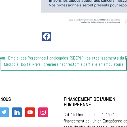
ur l’Emploi des Personnes Handicapées (SEEPH): les établissements du P
Article
Médipôle Hôpital Privé : première néphrectomie partielle en ambulatoire
suivant
:
-NOUS
FINANCEMENT DE L’UNION
EUROPÉENNE
k
twitter
linkedin
youtube
instagram
Cet établissement a bénéficié d’un
financement de l’Union Européenne da