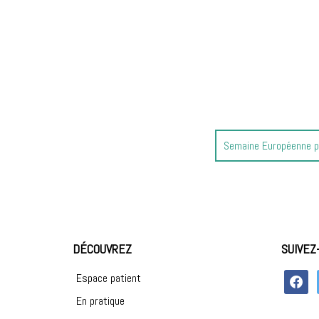
Article
Semaine Européenne po
précédent
:
DÉCOUVREZ
SUIVEZ
faceboo
Espace patient
En pratique