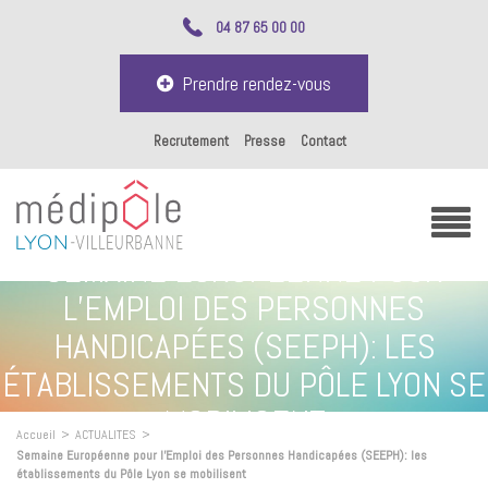
04 87 65 00 00
Prendre rendez-vous
Recrutement
Presse
Contact
SEMAINE EUROPÉENNE POUR
L’EMPLOI DES PERSONNES
HANDICAPÉES (SEEPH): LES
ÉTABLISSEMENTS DU PÔLE LYON SE
MOBILISENT
Accueil
>
ACTUALITES
>
Semaine Européenne pour l’Emploi des Personnes Handicapées (SEEPH): les
établissements du Pôle Lyon se mobilisent