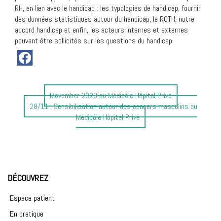
RH, en lien avec le handicap : les typologies de handicap, fournir
des données statistiques autour du handicap, la RQTH, notre
accord handicap et enfin, les acteurs internes et externes
pouvant être sollicités sur les questions du handicap.
Article
Movember 2023 au Médipôle Hôpital Privé
Article
précédent
28/11 : Sensibilisation autour des cancers masculins au
suivant
:
Médipôle Hôpital Privé
:
DÉCOUVREZ
Espace patient
En pratique