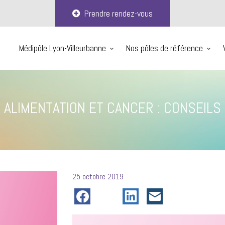
Prendre rendez-vous
Médipôle Lyon-Villeurbanne
Nos pôles de référence
ALIMENTATION ET CANCER : CONSEILS
Posté
25 octobre 2019
le