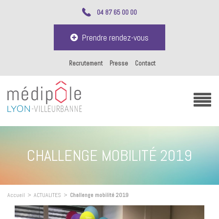
04 87 65 00 00
Prendre rendez-vous
Recrutement
Presse
Contact
CHALLENGE MOBILITÉ 2019
Accueil
>
ACTUALITES
>
Challenge mobilité 2019