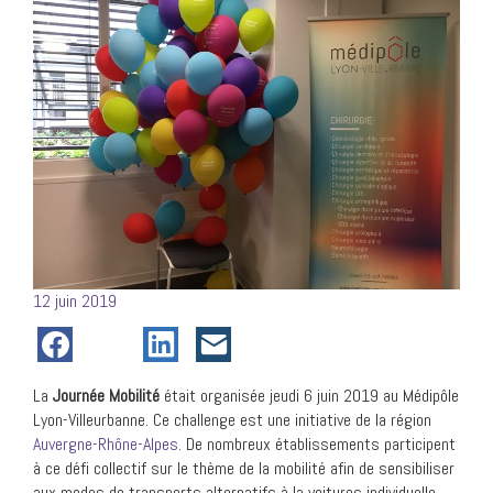
Posté
12 juin 2019
le
La
Journée Mobilité
était organisée jeudi 6 juin 2019 au Médipôle
Lyon-Villeurbanne. Ce challenge est une initiative de la région
Auvergne-Rhône-Alpes.
De nombreux établissements participent
à ce défi collectif sur le thème de la mobilité afin de sensibiliser
aux modes de transports alternatifs à la voitures individuelle.