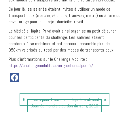
Ce jour-là, les salariés étaient invités à utiliser un mode de
transport doux (marche, vélo, bus, tramway, métro) ou à faire du
covoiturage pour leur trajet domicile-travail.
Le Médipôle Hôpital Privé avait ainsi organisé un petit déjeuner
pour les participants du challenge. Les salariés étaient
nombreux à se mobiliser et ont parcouru ensemble plus de
350km valorisés au total par des modes de transports doux.
Plus d’informations sur le Challenge Mobilité :
https://challengemobilite.auvergnerhonealpes.fr/
Article
6 conseils pour trouver son équilibre alimentaire
précédent
Article
Journée mondiale du don du sang 2019
:
suivant
: