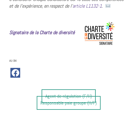
et de l’expérience, en respect de l’
article L1132-1
.
Signataire de la Charte de diversité
#LI-DNI
Article
Agent de régulation (F/H)
Article
précédent
Responsable paie groupe (H/F)
suivant
:
: