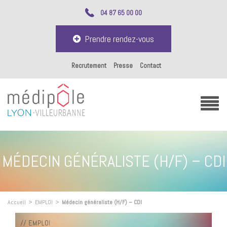
04 87 65 00 00
Prendre rendez-vous
Recrutement
Presse
Contact
MÉDECIN GÉNÉRALISTE (H/F) – CDI
Accueil
>
EMPLOI
>
Médecin généraliste (H/F) – CDI