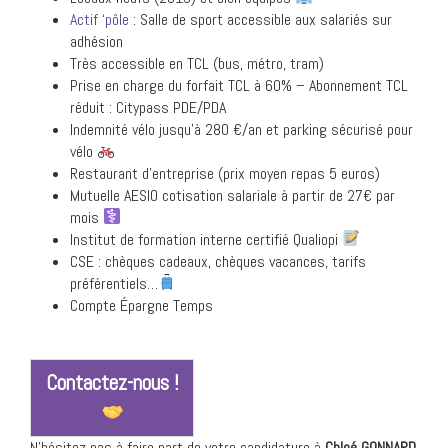
Actif ‘pôle
: Salle de sport accessible aux salariés sur
adhésion
Très accessible en TCL (bus, métro, tram)
Prise en charge du forfait TCL à 60% – Abonnement TCL
réduit : Citypass PDE/PDA
Indemnité vélo jusqu’à 280 €/an et parking sécurisé pour
vélo
Restaurant d’entreprise (prix moyen repas 5 euros)
Mutuelle AESIO cotisation salariale à partir de 27€ par
mois
Institut de formation interne certifié Qualiopi
CSE : chèques cadeaux, chèques vacances, tarifs
préférentiels…
Compte Épargne Temps
Contactez-nous !
N’hésitez pas à faire part de votre candidature à
Chloé GONNARD