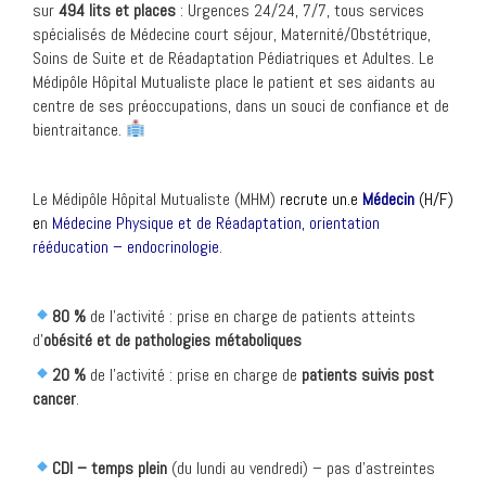
sur
494 lits et places
: Urgences 24/24, 7/7, tous services
spécialisés de Médecine court séjour, Maternité/Obstétrique,
Soins de Suite et de Réadaptation Pédiatriques et Adultes. Le
Médipôle Hôpital Mutualiste place le patient et ses aidants au
centre de ses préoccupations, dans un souci de confiance et de
bientraitance.
Le Médipôle Hôpital Mutualiste (MHM)
recrute un.e
Médecin
(H/F)
e
n
Médecine Physique et de Réadaptation,
orientation
rééducation – endocrinologie
.
80 %
de l’activité : prise en charge de patients atteints
d’
obésité et de pathologies métaboliques
20 %
de l’activité : prise en charge de
patients suivis post
cancer
.
CDI – temps plein
(du lundi au vendredi) – pas d’astreintes