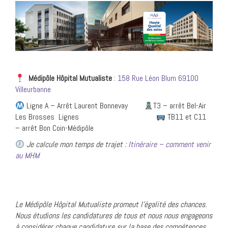
Médipôle Hôpital
Mutualiste
:
158 Rue Léon Blum 69100
Villeurbanne
Ligne A – Arrêt Laurent Bonnevay
T3 – arrêt Bel-Air
Les Brosses Lignes
TB11 et C11
– arrêt Bon Coin-Médipôle
Je calcule mon temps de trajet :
Itinéraire – comment venir
au MHM
Le Médipôl
e Hôpital Mutualiste promeut l’égalité des chances.
Nous étudions les candidatures de tous et nous nous engageons
à considérer chaque candidature sur la base des compétences