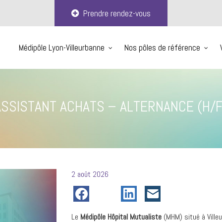
Prendre rendez-vous
Médipôle Lyon-Villeurbanne
Nos pôles de référence
ASSISTANT ACHATS – ALTERNANCE (H/F
Posté
2 août 2026
le
Le
Médipôle Hôpital Mutualiste
(MHM) situé à Ville