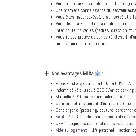
Vous maîtrisez les outils bureautiques (not
Une première connaissance du secteur acha
Vous êtes rigoureux(se), organisé(e) et à l’
Vous disposez d’un bon sens de la communica
interlocuteurs variés (cadres, direction, fo
Vous faites preuve de curiosité, d’esprit d
un environnement structuré.
Nos avantages MHM
:
Prise en charge du forfait TCL à 60% – Ab
Indemnité vélo jusqu’à 280 €/an et parking 
Mutuelle AESIO cotisation salariale à parti
Cafétéria et restaurant d’entreprise (prix
Conciergerie (pressing, couture, cordonnerie
Actif ‘pôle
: Salle de sport accessible aux s
CSE : chèques cadeaux, chèques vacances
Aide au logement
– 1% patronal – action l