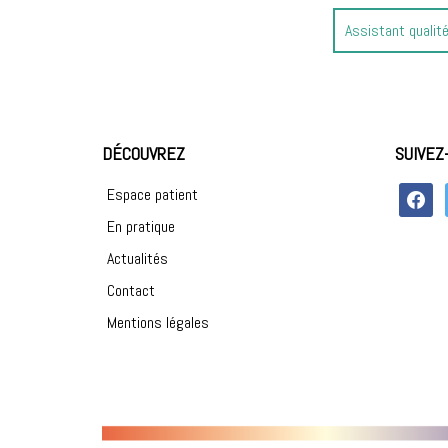
Article
Assistant qualit
précédent
:
DÉCOUVREZ
SUIVEZ
faceboo
Espace patient
En pratique
Actualités
Contact
Mentions légales