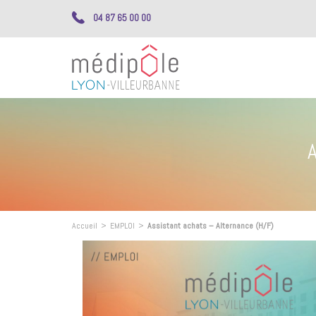
04 87 65 00 00
Accueil
>
EMPLOI
>
Assistant achats – Alternance (H/F)