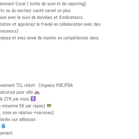
amment Excel / outils de suivi et de reporting)
ts ou du secteur santé serait un plus
aise avec le suivi de données et d’indicateurs
tion et appréciez le travail en collaboration avec des
urnisseurs)
’analyse et avez envie de monter en compétences dans
onnement TCL réduit : Citypass PDE/PDA
sécurisé pour vélo
r de 27€ par mois
 en moyenne 5€ par repas)
, mise en relation +services)
alariés sur adhésion
…
ogement