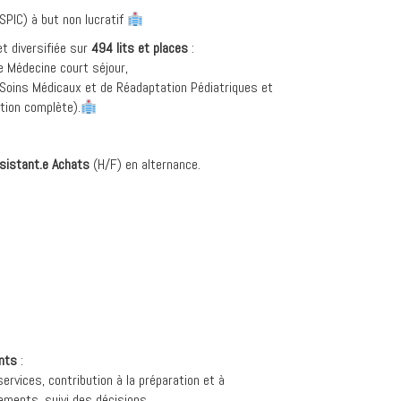
SPIC) à but non lucratif
t diversifiée sur
494 lits et places
:
e Médecine court séjour,
 Soins Médicaux et de Réadaptation Pédiatriques et
ation complète).
sistant.e Achats
(H/F) en alternance.
ents
:
rvices, contribution à la préparation et à
ements, suivi des décisions.