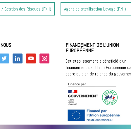
Article
é / Gestion des Risques (F/H)
Agent de stérilisation Lavage (F/H) –
suivant
:
-NOUS
FINANCEMENT DE L’UNION
EUROPÉENNE
k
twitter
linkedin
youtube
instagram
Cet établissement a bénéficié d’un
financement de l’Union Européenne da
cadre du plan de relance du gouvern