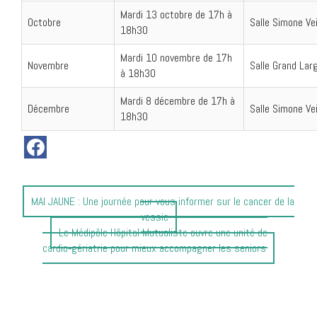
Mardi 13 octobre de 17h à
Octobre
Salle Simone Vei
18h30
Mardi 10 novembre de 17h
Novembre
Salle Grand Lar
à 18h30
Mardi 8 décembre de 17h à
Décembre
Salle Simone Vei
18h30
Article
MAI JAUNE : Une journée pour vous informer sur le cancer de la
précédent
vessie
:
Article
Le Médipôle Hôpital Mutualiste ouvre une unité de
suivant
cardio‑gériatrie pour mieux accompagner les seniors
: