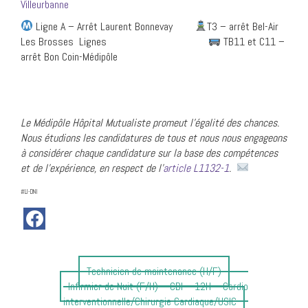
Villeurbanne
Ligne A – Arrêt Laurent Bonnevay
T3 – arrêt Bel-Air
Les Brosses Lignes
TB11 et C11 –
arrêt Bon Coin-Médipôle
Le Médipôle Hôpital Mutualiste promeut l’égalité des chances.
Nous étudions les candidatures de tous et nous nous engageons
à considérer chaque candidature sur la base des compétences
et de l’expérience, en respect de l’
article L1132-1
.
#LI-DNI
Article
Technicien de maintenance (H/F)
Article
précédent
Infirmier de Nuit (F/H) – CDI – 12H – Cardio
suivant
:
interventionnelle/Chirurgie Cardiaque/USIC