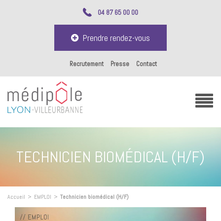
04 87 65 00 00
Prendre rendez-vous
Recrutement
Presse
Contact
TECHNICIEN BIOMÉDICAL (H/F)
Accueil
>
EMPLOI
>
Technicien biomédical (H/F)