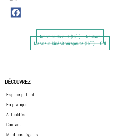
#LI-DNI
Article
Infirmier de nuit (H/F) – Roulant
Article
précédent
Masseur-kinésithérapeute (H/F) – CDI
suivant
:
:
DÉCOUVREZ
Espace patient
En pratique
Actualités
Contact
Mentions légales