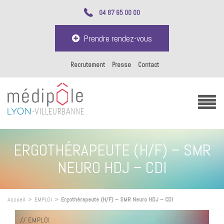
04 87 65 00 00
Prendre rendez-vous
Recrutement
Presse
Contact
ERGOTHÉRAPEUTE (H/F) – SMR
NEURO HDJ – CDI
Accueil
>
EMPLOI
>
Ergothérapeute (H/F) – SMR Neuro HDJ – CDI