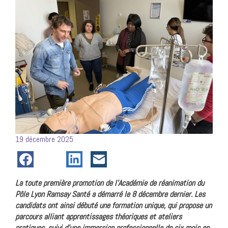
Posté
19 décembre 2025
le
La toute première promotion de l’Académie de réanimation du
Pôle Lyon Ramsay Santé a démarré le 8 décembre dernier. Les
candidats ont ainsi débuté une formation unique, qui propose un
parcours alliant apprentissages théoriques et ateliers
pratiques, suivi d’une immersion professionnelle de six mois en