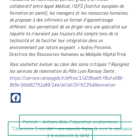
collaboratif entre Appel Médical, l’IEFS (Institut européen de
formation en santé), les managers et les ressources humaines,
de proposer à des infirmiers un format d’apprentissage
différent, leur permettant de se diriger vers une spécialité sur
laquelle ils n’auraient pas toujours été compte tenu de la
technicité et de faciliter leur intégration dans un
environnement par nature exigeant. »
Audrey Pincemin,
Directrice des Ressources Humaines au Médipôle Hôpital Privé.
Vous souhaitez évoluer au cœur des soins critiques ? Rejoignez
les services de réanimation du Pôle Lyon Ramsay Santé :
https://carriere.ramsaygds.fr/offres/1/d29feab5-f9cd-e58b-
8b5e-56dd62751a89/144/all/all/3/r%C3%A9animation
Article
Portrait – Anthony Abila, Préparateur en pharmacie
Article
précédent
“Césarienne Ensemble” : une nouvelle façon de vivre la naissance
suivant
:
à la maternité du MHM