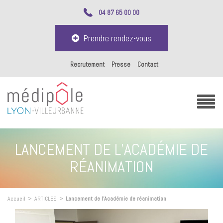
04 87 65 00 00
Prendre rendez-vous
Recrutement
Presse
Contact
LANCEMENT DE L’ACADÉMIE DE
RÉANIMATION
Accueil
>
ARTICLES
>
Lancement de l’Académie de réanimation