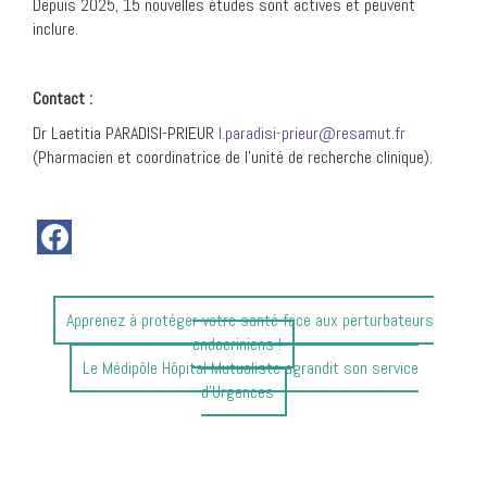
Depuis 2025, 15 nouvelles études sont actives et peuvent
inclure.
Contact :
Dr Laetitia PARADISI-PRIEUR
l.paradisi-prieur@resamut.fr
(Pharmacien et coordinatrice de l’unité de recherche clinique).
Article
Apprenez à protéger votre santé face aux perturbateurs
précédent
endocriniens !
:
Article
Le Médipôle Hôpital Mutualiste agrandit son service
suivant
d’Urgences
: