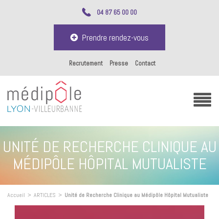
04 87 65 00 00
Prendre rendez-vous
Recrutement
Presse
Contact
UNITÉ DE RECHERCHE CLINIQUE AU
MÉDIPÔLE HÔPITAL MUTUALISTE
Accueil
>
ARTICLES
>
Unité de Recherche Clinique au Médipôle Hôpital Mutualiste