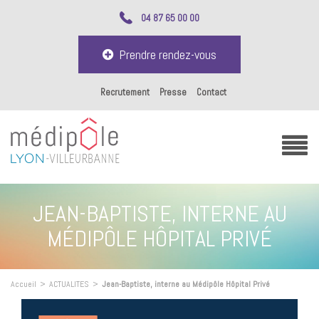
04 87 65 00 00
Prendre rendez-vous
Recrutement
Presse
Contact
JEAN-BAPTISTE, INTERNE AU
MÉDIPÔLE HÔPITAL PRIVÉ
Accueil
>
ACTUALITES
>
Jean-Baptiste, interne au Médipôle Hôpital Privé