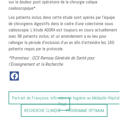
sur la douleur post opératoire de la chirurgie colique
coelioscopique*.
Les patients inclus dans cette étude sont opérés par l’équipe
de chirurgiens digestifs dans le cadre d’une colectomie sous
cœlioscopie. L’étude AGORA est toujours en cours actuellement
avec 96 patients inclus, et un amendement a eu lieu pour
rallonger la période d’inclusion d’un an afin d’atteindre les 160
patients requis par le protocole.
*Promoteur : GCS Ramsay Générale de Santé pour
l’Enseignement et la Recherche
Article
Portrait de Françoise, Infirmière en hygiène au Médipôle Hôpital
précédent
Privé
:
Article
RECHERCHE CLINIQUE – PROGRAMME OPTIMUM
suivant
: