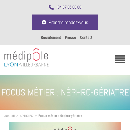
04 87 65 00 00
Prendre rendez-vous
Recrutement
Presse
Contact
FOCUS MÉTIER : NÉPHRO-GÉRIATRE
Accueil
>
ARTICLES
>
Focus métier : Néphro-gériatre