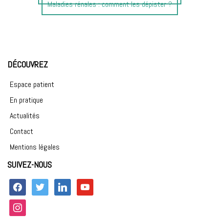
précédent
Article
Maladies rénales : comment les dépister ?
:
suivant
:
DÉCOUVREZ
Espace patient
En pratique
Actualités
Contact
Mentions légales
SUIVEZ-NOUS
facebook
twitter
linkedin
youtube
instagram