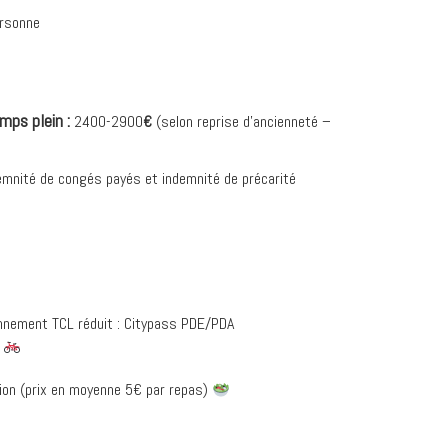
ersonne
mps plein :
2400-2900
€
(selon reprise d’ancienneté –
demnité de congés payés et indemnité de précarité
onnement TCL réduit : Citypass PDE/PDA
o
ion (prix en moyenne 5€ par repas)