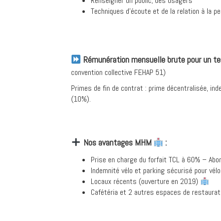
Renseigner un public, des usagers
Techniques d’écoute et de la relation à la p
Rémunération mensuelle brute pour un te
convention collective FEHAP 51)
Primes de fin de contrat : prime décentralisée, in
(10%).
Nos avantages MHM
:
Prise en charge du forfait TCL à 60% – Ab
Indemnité vélo et parking sécurisé pour vél
Locaux récents (ouverture en 2019)
Cafétéria et 2 autres espaces de restaurat