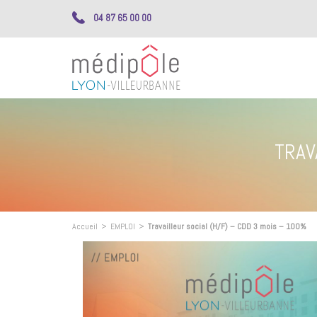
04 87 65 00 00
TRAV
Accueil
>
EMPLOI
>
Travailleur social (H/F) – CDD 3 mois – 100%