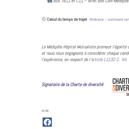
Bus TB11 et C11 – arrêt Bon Coin-Médipôle
Calcul du temps de trajet
:
Itinéraire – comment ve
Le Médipôl
e Hôpital Mutualiste promeut l’égalité
et nous nous engageons à considérer chaque candi
l’expérience, en respect de l’
article L1132-1
.
Signataire de la Charte de diversité
#LI-DNI