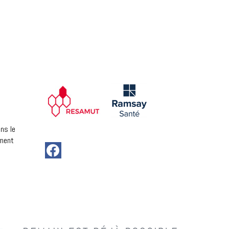
ns le
ement