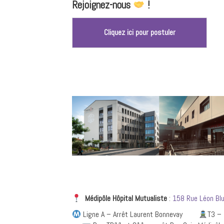
Rejoignez-nous
!
Cliquez ici pour postuler
Médipôle Hôpital
Mutualiste
:
158 Rue Léon Bl
Ligne A – Arrêt Laurent Bonnevay
T3 