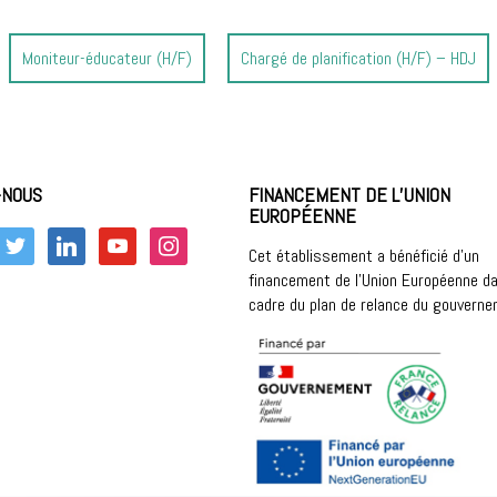
Article
Article
Moniteur-éducateur (H/F)
Chargé de planification (H/F) – HDJ
précédent
suivant
:
:
-NOUS
FINANCEMENT DE L’UNION
EUROPÉENNE
k
twitter
linkedin
youtube
instagram
Cet établissement a bénéficié d’un
financement de l’Union Européenne da
cadre du plan de relance du gouvern