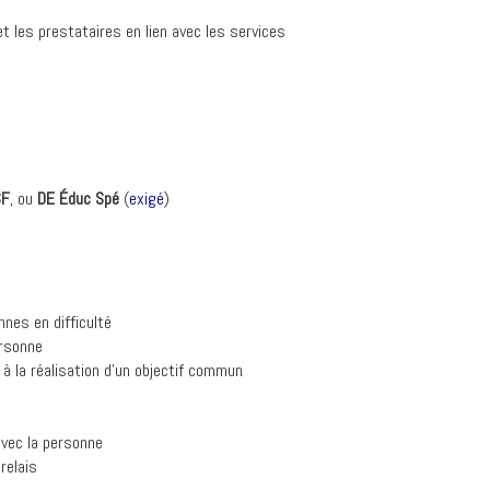
t les prestataires en lien avec les services
SF
, ou
DE Éduc Spé
(
exigé
)
nes en difficulté
ersonne
à la réalisation d’un objectif commun
avec la personne
relais