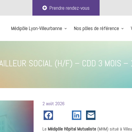
Prendre rendez-vous
Médipôle Lyon-Villeurbanne
Nos pôles de référence
AILLEUR SOCIAL (H/F) – CDD 3 MOIS –
Posté
2 août 2026
le
Le
Médipôle Hôpital Mutualiste
(MHM) situé à Ville