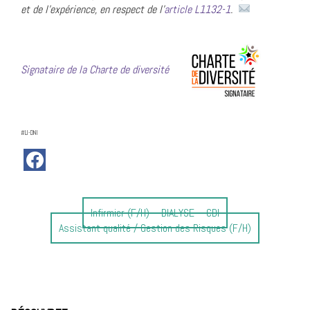
et de l’expérience, en respect de l’
article L1132-1
.
Signataire de la Charte de diversité
#LI-DNI
Article
Infirmier (F/H) – DIALYSE – CDI
Article
précédent
Assistant qualité / Gestion des Risques (F/H)
suivant
:
: