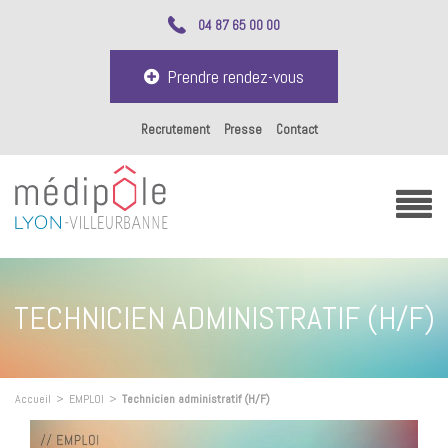
04 87 65 00 00
Prendre rendez-vous
Recrutement
Presse
Contact
TECHNICIEN ADMINISTRATIF (H/F)
Accueil
>
EMPLOI
>
Technicien administratif (H/F)