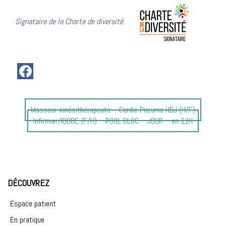
Signataire de la Charte de diversité
Article
Masseur-kinésithérapeute – Cardio Pneumo HDJ (H/F)
précédent
Article
Infirmier/IBODE (F/H) – POOL BLOC – JOUR – en 12H
:
suivant
:
DÉCOUVREZ
Espace patient
En pratique