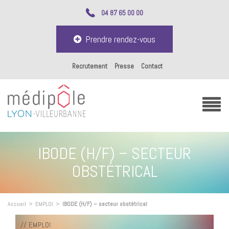
04 87 65 00 00
Prendre rendez-vous
Recrutement
Presse
Contact
IBODE (H/F) – SECTEUR
OBSTÉTRICAL
Accueil
>
EMPLOI
>
IBODE (H/F) – secteur obstétrical