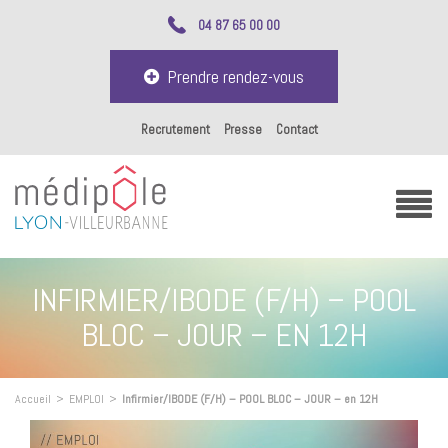
04 87 65 00 00
Prendre rendez-vous
Recrutement
Presse
Contact
INFIRMIER/IBODE (F/H) – POOL
BLOC – JOUR – EN 12H
Accueil
>
EMPLOI
>
Infirmier/IBODE (F/H) – POOL BLOC – JOUR – en 12H