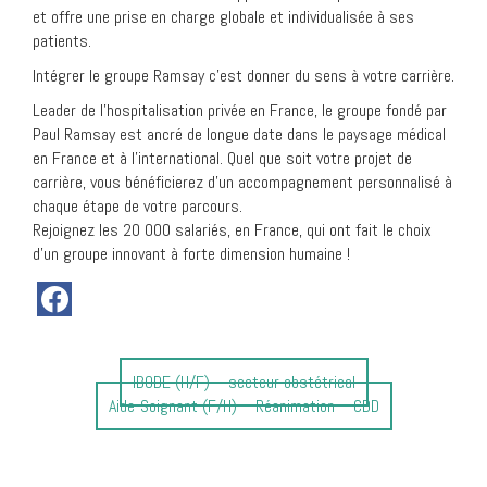
et offre une prise en charge globale et individualisée à ses
patients.
Intégrer le groupe Ramsay c’est donner du sens à votre carrière.
Leader de l’hospitalisation privée en France, le groupe fondé par
Paul Ramsay est ancré de longue date dans le paysage médical
en France et à l’international. Quel que soit votre projet de
carrière, vous bénéficierez d’un accompagnement personnalisé à
chaque étape de votre parcours.
Rejoignez les 20 000 salariés, en France, qui ont fait le choix
d’un groupe innovant à forte dimension humaine !
Article
IBODE (H/F) – secteur obstétrical
Article
précédent
Aide-Soignant (F/H) – Réanimation – CDD
suivant
:
: