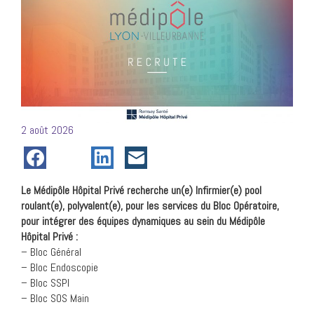
Posté
2 août 2026
le
Le Médipôle Hôpital Privé recherche un(e) Infirmier(e) pool
roulant(e), polyvalent(e), pour les services du Bloc Opératoire,
pour intégrer des équipes dynamiques au sein du Médipôle
Hôpital Privé :
– Bloc Général
– Bloc Endoscopie
– Bloc SSPI
– Bloc SOS Main