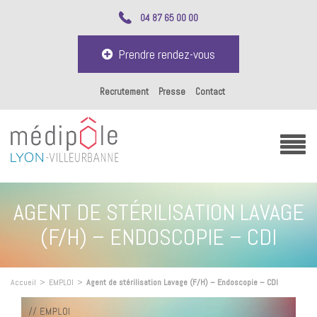
04 87 65 00 00
Prendre rendez-vous
Recrutement
Presse
Contact
AGENT DE STÉRILISATION LAVAGE
(F/H) – ENDOSCOPIE – CDI
Accueil
>
EMPLOI
>
Agent de stérilisation Lavage (F/H) – Endoscopie – CDI