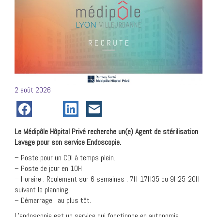
Posté
2 août 2026
le
Le Médipôle Hôpital Privé recherche un(e) Agent de stérilisation
Lavage pour son service Endoscopie.
– Poste pour un CDI à temps plein.
– Poste de jour en 10H
– Horaire : Roulement sur 6 semaines : 7H-17H35 ou 9H25-20H
suivant le planning
– Démarrage : au plus tôt.
L’endoscopie est un service qui fonctionne en autonomie