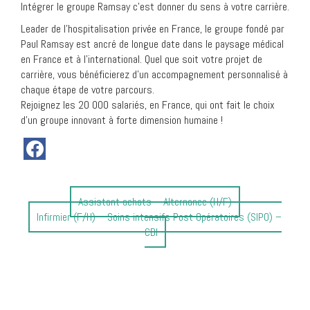
Intégrer le groupe Ramsay c’est donner du sens à votre carrière.
Leader de l’hospitalisation privée en France, le groupe fondé par
Paul Ramsay est ancré de longue date dans le paysage médical
en France et à l’international. Quel que soit votre projet de
carrière, vous bénéficierez d’un accompagnement personnalisé à
chaque étape de votre parcours.
Rejoignez les 20 000 salariés, en France, qui ont fait le choix
d’un groupe innovant à forte dimension humaine !
Article
Assistant achats – Alternance (H/F)
Article
précédent
Infirmier (F/H) – Soins intensifs Post Opératoires (SIPO) –
suivant
:
CDI
: