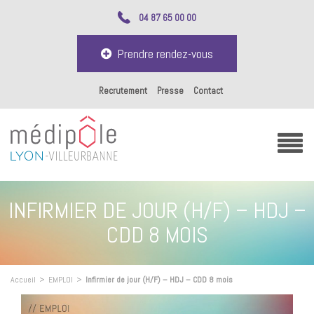
04 87 65 00 00
Prendre rendez-vous
Recrutement
Presse
Contact
INFIRMIER DE JOUR (H/F) – HDJ –
CDD 8 MOIS
Accueil
>
EMPLOI
>
Infirmier de jour (H/F) – HDJ – CDD 8 mois