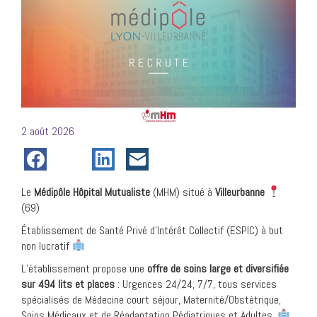
Posté
2 août 2026
le
Le
Médipôle Hôpital Mutualiste
(MHM) situé à
Villeurbanne
(69)
Établissement de Santé Privé d’Intérêt Collectif (ESPIC) à but
non lucratif
L’établissement propose une
offre de soins large et diversifiée
sur 494 lits et places
: Urgences 24/24, 7/7, tous services
spécialisés de Médecine court séjour, Maternité/Obstétrique,
Soins Médicaux et de Réadaptation Pédiatriques et Adultes.