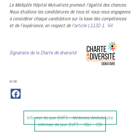
Le Médipôl
e Hôpital Mutualiste promeut l’égalité des chances.
Nous étudions les candidatures de tous et nous nous engageons
à considérer chaque candidature sur la base des compétences
et de l’expérience, en respect de l’
article L1132-1
.
Signataire de la Charte de diversité
#LI-DNI
Article
Infirmier de jour (H/F) – Médecine Ambulatoire
précédent
Article
Infirmier de jour (H/F) – HDJ – CDI
:
suivant
: