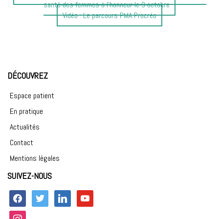
précédent
santé des femmes à l’honneur le 9 octobre
:
Article
Vidéo : Le parcours PMA Procréo
suivant
:
DÉCOUVREZ
Espace patient
En pratique
Actualités
Contact
Mentions légales
SUIVEZ-NOUS
facebook
twitter
linkedin
youtube
instagram