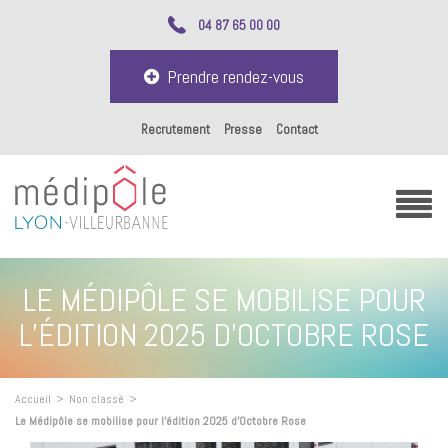
04 87 65 00 00
Prendre rendez-vous
Recrutement
Presse
Contact
LE MÉDIPÔLE SE MOBILISE POUR
L’ÉDITION 2025 D’OCTOBRE ROSE
Accueil
>
Non classé
>
Le Médipôle se mobilise pour l’édition 2025 d’Octobre Rose